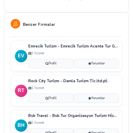
Benzer Firmalar
Emreci̇k Turi̇zm - Emreci̇k Turi̇zm Acente Tur Gezi̇ Ve
1 hizmet
Profil
Yorumlar
Rock Cıty Turi̇zm - Damla Turi̇zm Ti̇c.ltd.şti̇.
1 hizmet
Profil
Yorumlar
Bsb Travel - Bsb Tur Organi̇zasyon Turi̇zm Hi̇zmetler
1 hizmet
Profil
Yorumlar