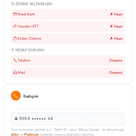
ÖDEME SEÇENEKLERI
Kredi Kartı
✗ Hayır
Havale / EFT
✗ Hayır
Elden Ödeme
✗ Hayır
HESAP DURUMU
Telefon
Onaysız
Mail
Onaysız
İletişim
9054 •••••• 44
Tam numarayı görmek için “Teklif Al” veya “Mesaj Gönder” ile iletişime geç.
Altın
ve
Platinum
üyelerde numara doğrudan görünür.