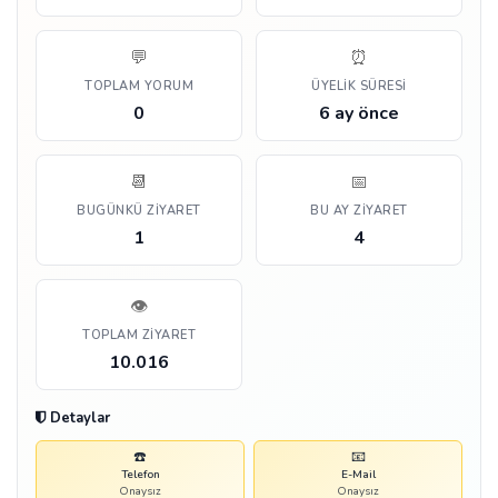
💬
⏰
TOPLAM YORUM
ÜYELIK SÜRESI
0
6 ay önce
📆
📅
BUGÜNKÜ ZIYARET
BU AY ZIYARET
1
4
👁️
TOPLAM ZIYARET
10.016
Detaylar
☎️
📧
Telefon
E-Mail
Onaysız
Onaysız