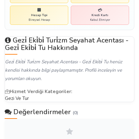
🏢
💳
Hesap Tipi
Kredi Kartı
Bireysel Hesap
Kabul Etmiyor
Gezi̇ Eki̇bi̇ Turi̇zm Seyahat Acentası -
Gezi̇ Eki̇bi̇ Tu Hakkında
Gezi̇ Eki̇bi̇ Turi̇zm Seyahat Acentası - Gezi̇ Eki̇bi̇ Tu henüz
kendisi hakkında bilgi paylaşmamıştır. Profili inceleyin ve
yorumları okuyun.
Hizmet Verdiği Kategoriler:
Gezi Ve Tur
Değerlendirmeler
(0)