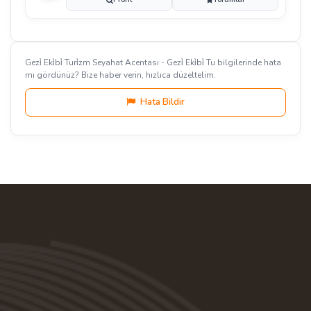
Gezi̇ Eki̇bi̇ Turi̇zm Seyahat Acentası - Gezi̇ Eki̇bi̇ Tu bilgilerinde hata
mı gördünüz? Bize haber verin, hızlıca düzeltelim.
Hata Bildir