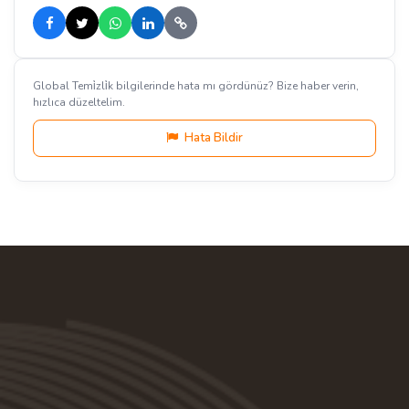
Global Temi̇zli̇k bilgilerinde hata mı gördünüz? Bize haber verin,
hızlıca düzeltelim.
Hata Bildir