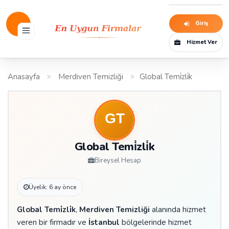
Giriş
Hizmet Ver
Anasayfa
Merdiven Temizliği
Global Temi̇zli̇k
Global Temi̇zli̇k
Bireysel Hesap
Üyelik: 6 ay önce
Global Temi̇zli̇k
,
Merdiven Temizliği
alanında hizmet
veren bir firmadır ve
İstanbul
bölgelerinde hizmet