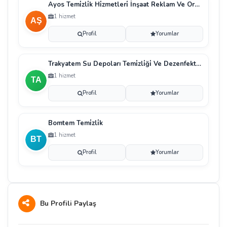
Ayos Temi̇zli̇k Hi̇zmetleri̇ İnşaat Reklam Ve Organi̇zasyon Sanayi̇ Ti̇caret Li̇mi̇ted Şi̇rketi̇
1 hizmet
Profil
Yorumlar
Trakyatem Su Depoları Temi̇zli̇ği̇ Ve Dezenfektesi̇ - Ayşe Aktaş
1 hizmet
Profil
Yorumlar
Bomtem Temi̇zli̇k
1 hizmet
Profil
Yorumlar
Bu Profili Paylaş