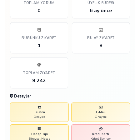
TOPLAM YORUM
ÜYELIK SÜRESI
0
6 ay önce
📆
📅
BUGÜNKÜ ZIYARET
BU AY ZIYARET
1
8
👁️
TOPLAM ZIYARET
9.242
Detaylar
☎️
📧
Telefon
E-Mail
Onaysız
Onaysız
🏢
💳
Hesap Tipi
Kredi Kartı
Bireysel Hesap
Kabul Etmiyor