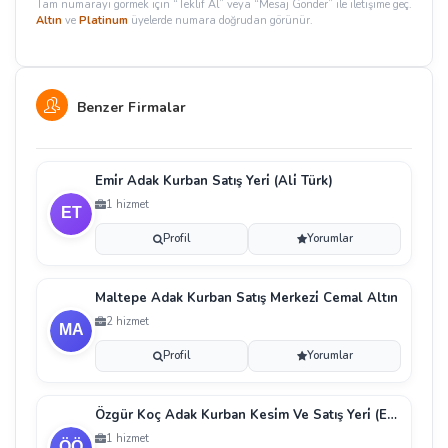
Tam numarayı görmek için “Teklif Al” veya “Mesaj Gönder” ile iletişime geç.
Altın
ve
Platinum
üyelerde numara doğrudan görünür.
Benzer Firmalar
Emi̇r Adak Kurban Satış Yeri̇ (Ali̇ Türk)
1 hizmet
Profil
Yorumlar
Maltepe Adak Kurban Satış Merkezi̇ Cemal Altın
2 hizmet
Profil
Yorumlar
Özgür Koç Adak Kurban Kesi̇m Ve Satış Yeri̇ (Erdal Ö
1 hizmet