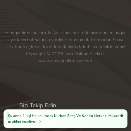
Enuygunfirmalar.com, kullanıcıların her türlü hizmetin en uygun
fiyatlarını bulmalarına yardımcı olan bir platformudur. En iyi
fırsatları keşfedin, fakat kararlarınızı dikkatli bir şekilde verin!
Copyright © 2026 Tüm Hakları Saklıdır.
www.enuygunfirmalar.com
Bizi Takip Edin
Şu anda 1 kişi Halkalı Adak Kurban Satış Ve Kesi̇m Merkezi̇ Mukaddi̇
×
profilini inceliyor