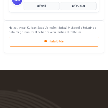
Profil
Yorumlar
Halkalı Adak Kurban Satış Ve Kesi̇m Merkezi̇ Mukaddi̇ bilgilerinde
hata mı gördünüz? Bize haber verin, hızlıca düzeltelim.
Hata Bildir