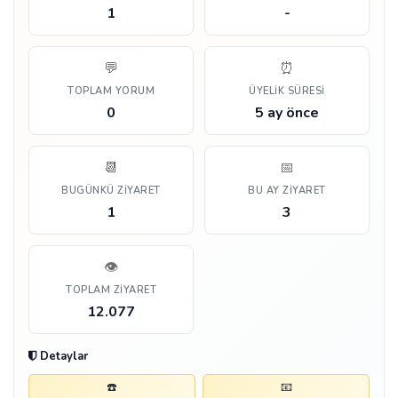
1
-
💬
⏰
TOPLAM YORUM
ÜYELIK SÜRESI
0
5 ay önce
📆
📅
BUGÜNKÜ ZIYARET
BU AY ZIYARET
1
3
👁️
TOPLAM ZIYARET
12.077
Detaylar
☎️
📧