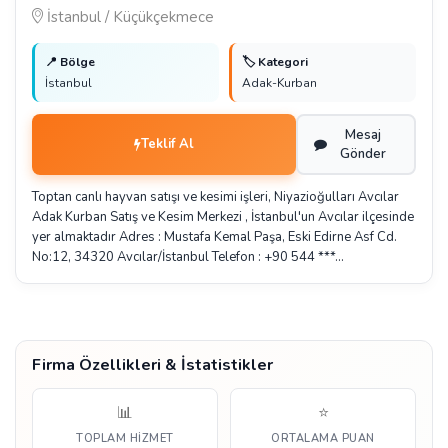
İstanbul / Küçükçekmece
📍 Bölge
🏷️ Kategori
İstanbul
Adak-Kurban
Mesaj
Teklif Al
Gönder
Toptan canlı hayvan satışı ve kesimi işleri, Niyazioğulları Avcılar
Adak Kurban Satış ve Kesim Merkezi , İstanbul'un Avcılar ilçesinde
yer almaktadır Adres : Mustafa Kemal Paşa, Eski Edirne Asf Cd.
No:12, 34320 Avcılar/İstanbul Telefon : +90 544 ***…
Firma Özellikleri & İstatistikler
📊
⭐
TOPLAM HIZMET
ORTALAMA PUAN