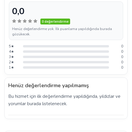
0,0
0 değerlendirme
Henüz değerlendirme yok. İlk puanlama yapıldığında burada
gözükecek.
5★
0
4★
0
3★
0
2★
0
1★
0
Henüz değerlendirme yapılmamış
Bu hizmet için ilk değerlendirme yapıldığında, yıldızlar ve
yorumlar burada listelenecek.