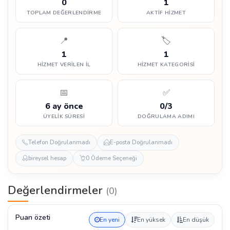
0
1
TOPLAM DEĞERLENDIRME
AKTIF HIZMET
📍
🏷️
1
1
HIZMET VERILEN İL
HIZMET KATEGORISI
📅
✅
6 ay önce
0/3
ÜYELIK SÜRESI
DOĞRULAMA ADIMI
Telefon Doğrulanmadı
E-posta Doğrulanmadı
bireysel hesap
0 Ödeme Seçeneği
Değerlendirmeler
(0)
Puan özeti
En yeni
En yüksek
En düşük