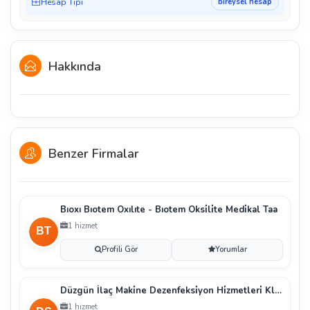
Hesap Tipi
bireysel hesap
Hakkında
Benzer Firmalar
Bıoxı Bıotem Oxılıte - Bıotem Oksi̇li̇te Medi̇kal Taa
1 hizmet
Profili Gör
Yorumlar
Düzgün İlaç Maki̇ne Dezenfeksi̇yon Hi̇zmetleri̇ Klor S
1 hizmet