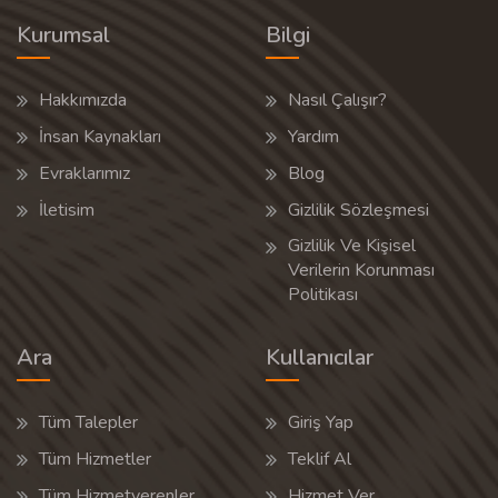
Kurumsal
Bilgi
Hakkımızda
Nasıl Çalışır?
İnsan Kaynakları
Yardım
Evraklarımız
Blog
İletisim
Gizlilik Sözleşmesi
Gizlilik Ve Kişisel
Verilerin Korunması
Politikası
Ara
Kullanıcılar
Tüm Talepler
Giriş Yap
Tüm Hizmetler
Teklif Al
Tüm Hizmetverenler
Hizmet Ver