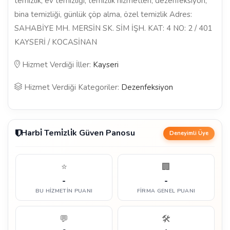
temizlik, ev temizliği, temizlik hizmetleri, dezenfeksiyon,
bina temizliği, günlük çöp alma, özel temizlik Adres:
SAHABİYE MH. MERSİN SK. SİM İŞH. KAT: 4 NO: 2 / 401
KAYSERİ / KOCASİNAN
Hizmet Verdiği İller:
Kayseri
Hizmet Verdiği Kategoriler:
Dezenfeksiyon
Harbi̇ Temi̇zli̇k Güven Panosu
Deneyimli Üye
⭐
🏢
-
-
BU HIZMETIN PUANI
FIRMA GENEL PUANI
💬
🛠️