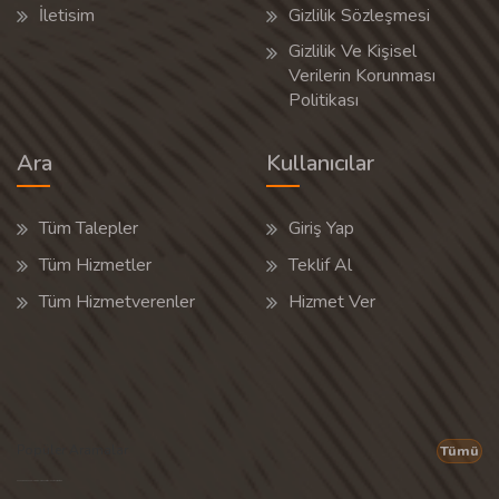
İletisim
Gizlilik Sözleşmesi
Gizlilik Ve Kişisel
Verilerin Korunması
Politikası
Ara
Kullanıcılar
Tüm Talepler
Giriş Yap
Tüm Hizmetler
Teklif Al
Tüm Hizmetverenler
Hizmet Ver
Popüler Aramalar
Tümü
Son 30 günün popüler aramalarından rastgele 20 tanesi gösterilir.