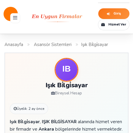
Giriş
Hizmet Ver
Anasayfa
Asansör Sistemleri
Işık Bi̇lgi̇sayar
Işık Bi̇lgi̇sayar
Bireysel Hesap
Üyelik: 2 ay önce
Işık Bi̇lgi̇sayar
,
IŞIK BİLGİSAYAR
alanında hizmet veren
bir firmadır ve
Ankara
bölgelerinde hizmet vermektedir.