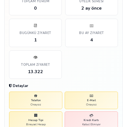
TOPLAM YORUM
ÜYELIK SÜRESI
0
2 ay önce
📆
📅
BUGÜNKÜ ZIYARET
BU AY ZIYARET
1
4
👁️
TOPLAM ZIYARET
13.322
Detaylar
☎️
📧
Telefon
E-Mail
Onaysız
Onaysız
🏢
💳
Hesap Tipi
Kredi Kartı
Bireysel Hesap
Kabul Etmiyor