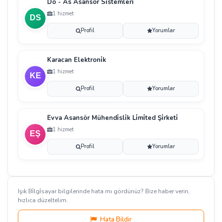
Do - As Asansör Si̇stemleri̇
1 hizmet
Profil
Yorumlar
Karacan Elektroni̇k
1 hizmet
Profil
Yorumlar
Evva Asansör Mühendi̇sli̇k Li̇mi̇ted Şi̇rketi̇
1 hizmet
Profil
Yorumlar
Işık Bi̇lgi̇sayar bilgilerinde hata mı gördünüz? Bize haber verin,
hızlıca düzeltelim.
Hata Bildir