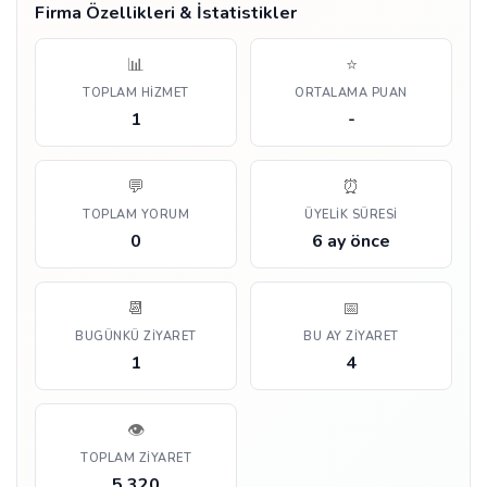
Firma Özellikleri & İstatistikler
📊
⭐
TOPLAM HIZMET
ORTALAMA PUAN
1
-
💬
⏰
TOPLAM YORUM
ÜYELIK SÜRESI
0
6 ay önce
📆
📅
BUGÜNKÜ ZIYARET
BU AY ZIYARET
1
4
👁️
TOPLAM ZIYARET
5.320