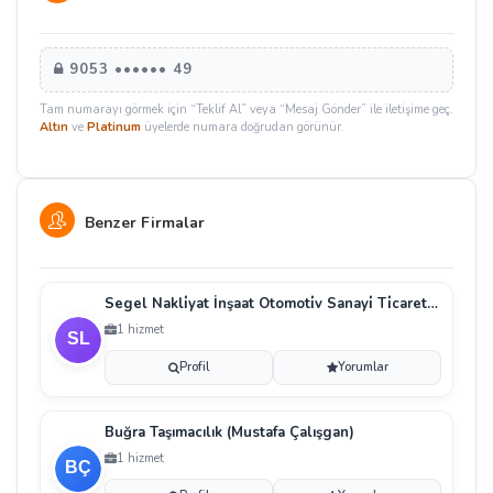
9053 •••••• 49
Tam numarayı görmek için “Teklif Al” veya “Mesaj Gönder” ile iletişime geç.
Altın
ve
Platinum
üyelerde numara doğrudan görünür.
Benzer Firmalar
Segel Nakli̇yat İnşaat Otomoti̇v Sanayi̇ Ti̇caret Li̇mi̇
1 hizmet
Profil
Yorumlar
Buğra Taşımacılık (Mustafa Çalışgan)
1 hizmet