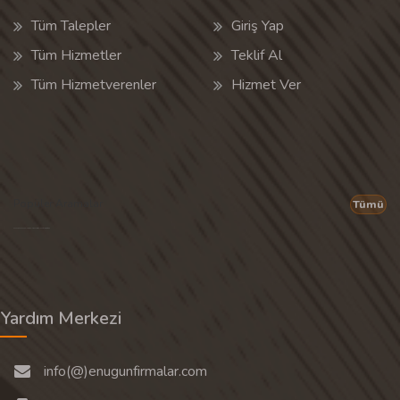
Tüm Talepler
Giriş Yap
Tüm Hizmetler
Teklif Al
Tüm Hizmetverenler
Hizmet Ver
Popüler Aramalar
Tümü
Son 30 günün popüler aramalarından rastgele 20 tanesi gösterilir.
Yardım Merkezi
info(@)enugunfirmalar.com