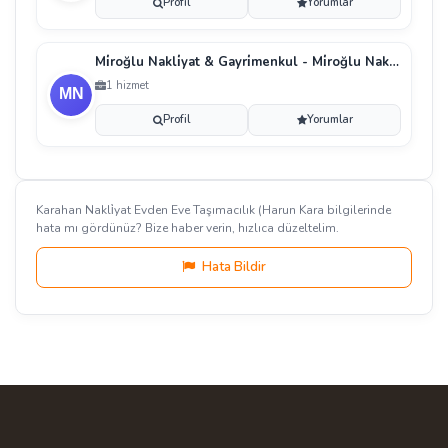
Profil
Yorumlar
Mi̇roğlu Nakli̇yat & Gayri̇menkul - Mi̇roğlu Nakli̇yat
1 hizmet
Profil
Yorumlar
Karahan Nakli̇yat Evden Eve Taşımacılık (Harun Kara bilgilerinde
hata mı gördünüz? Bize haber verin, hızlıca düzeltelim.
Hata Bildir