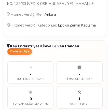
NO: 138/83 İVEDİK OSB ANKARA / YENİMAHALLE
Hizmet Verdiği İller:
Ankara
Hizmet Verdiği Kategoriler:
Epoksi Zemin Kaplama
Key Endüstri̇yel Ki̇mya Güven Panosu
Deneyimli Üye
⭐
🏢
-
-
BU HIZMETIN PUANI
FIRMA GENEL PUANI
💬
🛠️
0
1
TOPLAM DEĞERLENDIRME
AKTIF HIZMET