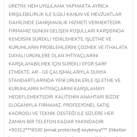
ÜRETİM, HEM UYGULAMA YAPMAKTA AYRICA
ERİŞİLEBİLİRLİK İLE İLGİLİ KANUN VE MEVZUATLAR
DAHİLİNDE DANIŞMANLIK HİZMETİ VERMEKTEDİR.
FİRMAMIZ GÜNÜN GELİŞEN KOŞULLARI KARŞISINDA
KENDİSİNİ SÜREKLİ YENİLEMEKTE, İŞLETME VE
KURUMLARIN PROBLEMLERİNİ ÇÖZMEK VE İTHALATA
DAYALI ÜRÜNLERE OLAN İHTİYAÇLARINI
KARŞILAYABİLMEK İÇİN SÜREKLİ EFOR SARF
ETMEKTE, AR - GE ÇALIŞMALARIYLA DÜNYA
STANDARTLARINDA YENİ ÜRÜNLERLE İŞLETME VE
KURUMLARIN İHTİYAÇLARINI KARŞILAMAYI
HEDEFLEMEKTEDİR. KALİTENİN ANAHTARI BİZDE’
SLOGANIYLA FİRMAMIZ, PROFESYONEL SATIŞ
KADROSU VE TEKNİK DESTEĞİ İLE SİZLERE HER
ZAMAN BİR TELEFON KADAR YAKINDADIR.
+90312***6530 [email protected] keykimya*** Etiketler