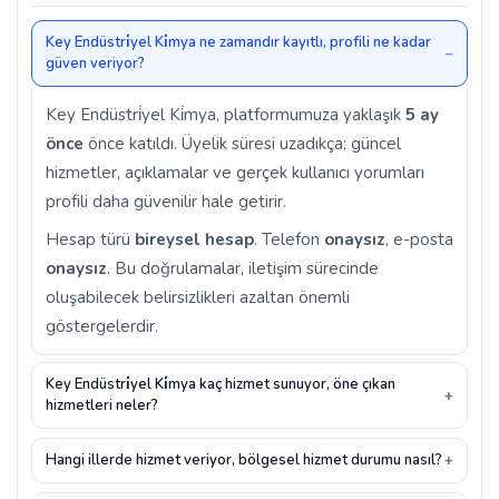
Key Endüstri̇yel Ki̇mya ne zamandır kayıtlı, profili ne kadar
güven veriyor?
Key Endüstri̇yel Ki̇mya, platformumuza yaklaşık
5 ay
önce
önce katıldı. Üyelik süresi uzadıkça; güncel
hizmetler, açıklamalar ve gerçek kullanıcı yorumları
profili daha güvenilir hale getirir.
Hesap türü
bireysel hesap
. Telefon
onaysız
, e-posta
onaysız
. Bu doğrulamalar, iletişim sürecinde
oluşabilecek belirsizlikleri azaltan önemli
göstergelerdir.
Key Endüstri̇yel Ki̇mya kaç hizmet sunuyor, öne çıkan
hizmetleri neler?
Hangi illerde hizmet veriyor, bölgesel hizmet durumu nasıl?