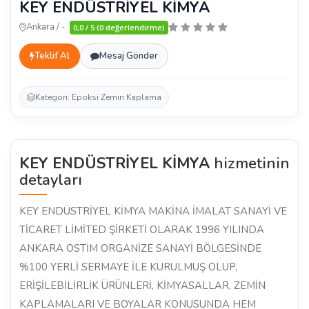
KEY ENDÜSTRİYEL KİMYA
Ankara / -
0,0 / 5 (0 değerlendirme)
Teklif Al
Mesaj Gönder
Kategori: Epoksi Zemin Kaplama
KEY ENDÜSTRİYEL KİMYA
hizmetinin
detayları
KEY ENDÜSTRİYEL KİMYA MAKİNA İMALAT SANAYİ VE
TİCARET LİMİTED ŞİRKETİ OLARAK 1996 YILINDA
ANKARA OSTİM ORGANİZE SANAYİ BÖLGESİNDE
%100 YERLİ SERMAYE İLE KURULMUŞ OLUP,
ERİŞİLEBİLİRLİK ÜRÜNLERİ, KİMYASALLAR, ZEMİN
KAPLAMALARI VE BOYALAR KONUSUNDA HEM