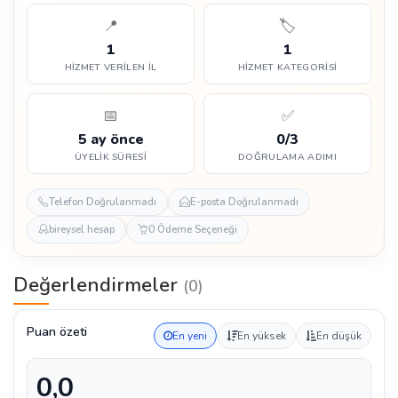
📍
🏷️
1
1
HIZMET VERILEN İL
HIZMET KATEGORISI
📅
✅
5 ay önce
0/3
ÜYELIK SÜRESI
DOĞRULAMA ADIMI
Telefon Doğrulanmadı
E-posta Doğrulanmadı
bireysel hesap
0 Ödeme Seçeneği
Değerlendirmeler
(0)
Puan özeti
En yeni
En yüksek
En düşük
0,0