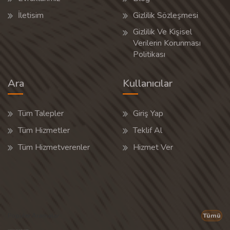
İletisim
Gizlilik Sözleşmesi
Gizlilik Ve Kişisel
Verilerin Korunması
Politikası
Ara
Kullanıcılar
Tüm Talepler
Giriş Yap
Tüm Hizmetler
Teklif Al
Tüm Hizmetverenler
Hizmet Ver
Popüler Aramalar
Tümü
Son 30 günün popüler aramalarından rastgele 20 tanesi gösterilir.