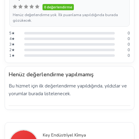
0 değerlendirme
Henüz değerlendirme yok. İlk puanlama yapıldığında burada
gözükecek.
5★
0
4★
0
3★
0
2★
0
1★
0
Henüz değerlendirme yapılmamış
Bu hizmet için ilk değerlendirme yapıldığında, yıldızlar ve
yorumlar burada listelenecek.
Key Endüstri̇yel Ki̇mya