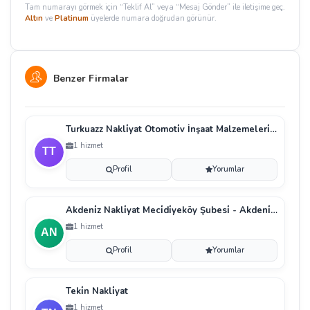
Tam numarayı görmek için “Teklif Al” veya “Mesaj Gönder” ile iletişime geç.
Altın
ve
Platinum
üyelerde numara doğrudan görünür.
Benzer Firmalar
Turkuazz Nakli̇yat Otomoti̇v İnşaat Malzemeleri̇ Temi̇
1 hizmet
Profil
Yorumlar
Akdeni̇z Nakli̇yat Meci̇di̇yeköy Şubesi̇ - Akdeni̇z Nakl
1 hizmet
Profil
Yorumlar
Teki̇n Nakli̇yat
1 hizmet