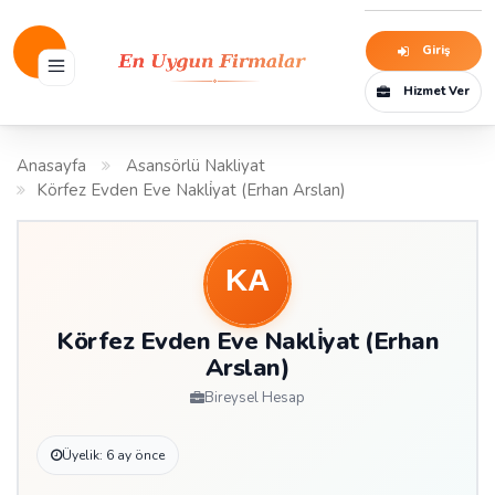
Giriş
Hizmet Ver
Anasayfa
Asansörlü Nakliyat
Körfez Evden Eve Nakli̇yat (Erhan Arslan)
Körfez Evden Eve Nakli̇yat (Erhan
Arslan)
Bireysel Hesap
Üyelik: 6 ay önce