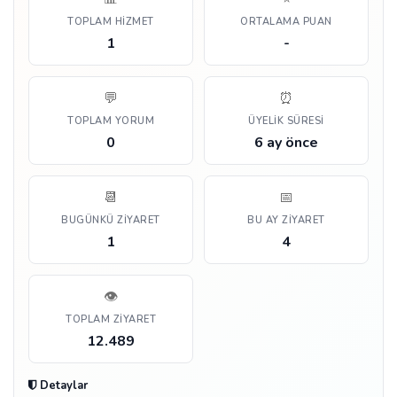
TOPLAM HIZMET
ORTALAMA PUAN
1
-
💬
⏰
TOPLAM YORUM
ÜYELIK SÜRESI
0
6 ay önce
📆
📅
BUGÜNKÜ ZIYARET
BU AY ZIYARET
1
4
👁️
TOPLAM ZIYARET
12.489
Detaylar