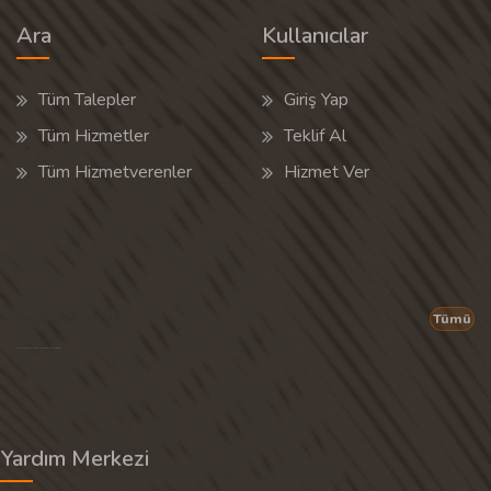
Ara
Kullanıcılar
Tüm Talepler
Giriş Yap
Tüm Hizmetler
Teklif Al
Tüm Hizmetverenler
Hizmet Ver
Popüler Aramalar
Tümü
Son 30 günün popüler aramalarından rastgele 20 tanesi gösterilir.
Yardım Merkezi