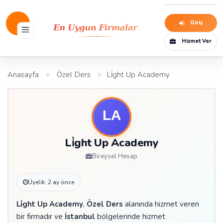
Giriş
Hizmet Ver
Anasayfa
Özel Ders
Li̇ght Up Academy
Li̇ght Up Academy
Bireysel Hesap
Üyelik: 2 ay önce
Li̇ght Up Academy
,
Özel Ders
alanında hizmet veren
bir firmadır ve
İstanbul
bölgelerinde hizmet