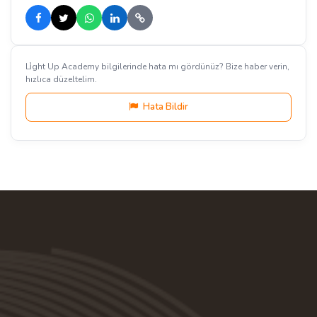
Li̇ght Up Academy bilgilerinde hata mı gördünüz? Bize haber verin,
hızlıca düzeltelim.
Hata Bildir