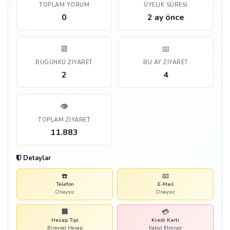
TOPLAM YORUM
ÜYELIK SÜRESI
0
2 ay önce
📆
📅
BUGÜNKÜ ZIYARET
BU AY ZIYARET
2
4
👁️
TOPLAM ZIYARET
11.883
Detaylar
☎️
📧
Telefon
E-Mail
Onaysız
Onaysız
🏢
💳
Hesap Tipi
Kredi Kartı
Bireysel Hesap
Kabul Etmiyor