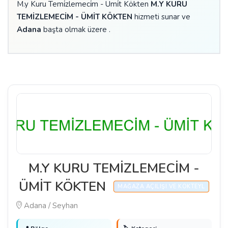
M.y Kuru Temi̇zlemeci̇m - Ümi̇t Kökten
M.Y KURU
TEMİZLEMECİM - ÜMİT KÖKTEN
hizmeti sunar ve
Adana
başta olmak üzere .
M.Y KURU TEMİZLEMECİM -
ÜMİT KÖKTEN
MAĞAZA AÇILIŞI VE KOKTEYL
Adana / Seyhan