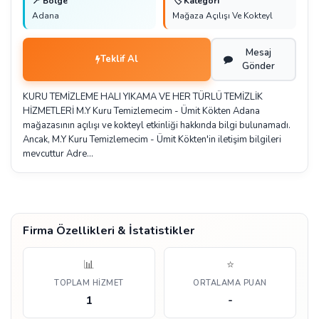
📍 Bölge
🏷️ Kategori
Adana
Mağaza Açılışı Ve Kokteyl
Mesaj
Teklif Al
Gönder
KURU TEMİZLEME HALI YIKAMA VE HER TÜRLÜ TEMİZLİK
HİZMETLERİ M.Y Kuru Temizlemecim - Ümit Kökten Adana
mağazasının açılışı ve kokteyl etkinliği hakkında bilgi bulunamadı.
Ancak, M.Y Kuru Temizlemecim - Ümit Kökten'in iletişim bilgileri
mevcuttur Adre…
Firma Özellikleri & İstatistikler
📊
⭐
TOPLAM HIZMET
ORTALAMA PUAN
1
-