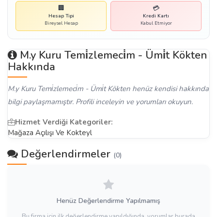
🏢
💳
Hesap Tipi
Kredi Kartı
Bireysel Hesap
Kabul Etmiyor
M.y Kuru Temi̇zlemeci̇m - Ümi̇t Kökten
Hakkında
M.y Kuru Temi̇zlemeci̇m - Ümi̇t Kökten henüz kendisi hakkında
bilgi paylaşmamıştır. Profili inceleyin ve yorumları okuyun.
Hizmet Verdiği Kategoriler:
Mağaza Açılışı Ve Kokteyl
Değerlendirmeler
(0)
Henüz Değerlendirme Yapılmamış
Bu firma için ilk değerlendirme yapıldığında, yorumlar burada