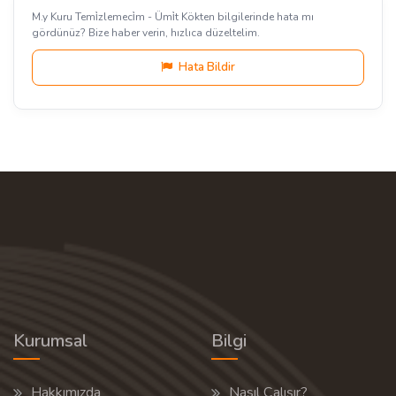
M.y Kuru Temi̇zlemeci̇m - Ümi̇t Kökten bilgilerinde hata mı
gördünüz? Bize haber verin, hızlıca düzeltelim.
Hata Bildir
Kurumsal
Bilgi
Hakkımızda
Nasıl Çalışır?