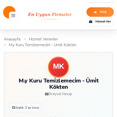
Giriş
Hizmet Ver
Anasayfa
Hizmet Verenler
M.y Kuru Temi̇zlemeci̇m - Ümi̇t Kökten
M.y Kuru Temi̇zlemeci̇m - Ümi̇t
Kökten
Bireysel Hesap
Üyelik: 2 ay önce