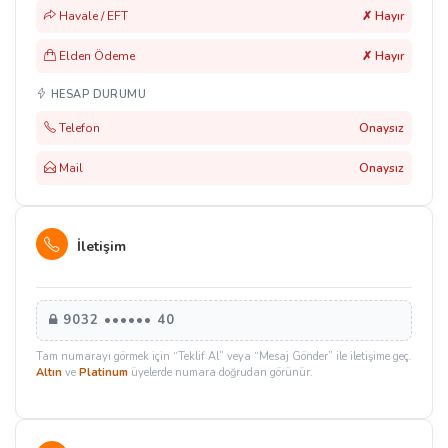
Havale / EFT
✗ Hayır
Elden Ödeme
✗ Hayır
HESAP DURUMU
Telefon
Onaysız
Mail
Onaysız
İletişim
9032 •••••• 40
Tam numarayı görmek için “Teklif Al” veya “Mesaj Gönder” ile iletişime geç.
Altın
ve
Platinum
üyelerde numara doğrudan görünür.