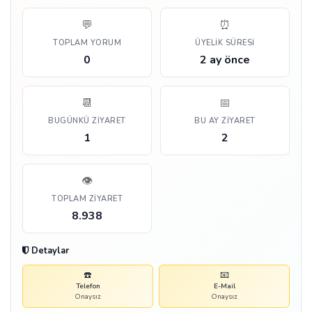
💬
⏰
TOPLAM YORUM
ÜYELIK SÜRESI
0
2 ay önce
📆
📅
BUGÜNKÜ ZIYARET
BU AY ZIYARET
1
2
👁️
TOPLAM ZIYARET
8.938
Detaylar
☎️
📧
Telefon
E-Mail
Onaysız
Onaysız