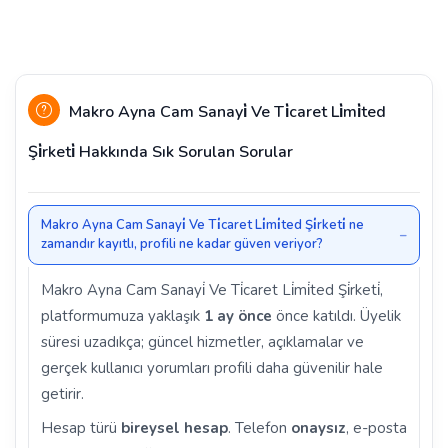
Makro Ayna Cam Sanayi̇ Ve Ti̇caret Li̇mi̇ted
Şi̇rketi̇ Hakkında Sık Sorulan Sorular
Makro Ayna Cam Sanayi̇ Ve Ti̇caret Li̇mi̇ted Şi̇rketi̇ ne
zamandır kayıtlı, profili ne kadar güven veriyor?
Makro Ayna Cam Sanayi̇ Ve Ti̇caret Li̇mi̇ted Şi̇rketi̇,
platformumuza yaklaşık
1 ay önce
önce katıldı. Üyelik
süresi uzadıkça; güncel hizmetler, açıklamalar ve
gerçek kullanıcı yorumları profili daha güvenilir hale
getirir.
Hesap türü
bireysel hesap
. Telefon
onaysız
, e-posta