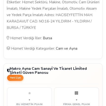
Etiketler: Hizmet Sektörü, Makine, Otomotiv, Cam Ürünleri
İmalatı, Makine Yedek Parçaları İmalatı, Otomotiv Aksam
ve Yedek Parça İmalatı Adres: HACISEYFETTİN MAH.
KARADAVUT CAD. NO:16-24 YILDIRIM - YILDIRIM /
BURSA / TÜRKİYE
Hizmet Verdiği İller:
Bursa
Hizmet Verdiği Kategoriler:
Cam ve Ayna
Makro Ayna Cam Sanayi̇ Ve Ti̇caret Li̇mi̇ted
Şi̇rketi̇ Güven Panosu
Yeni Üye
⭐
🏢
-
-
BU HIZMETIN PUANI
FIRMA GENEL PUANI