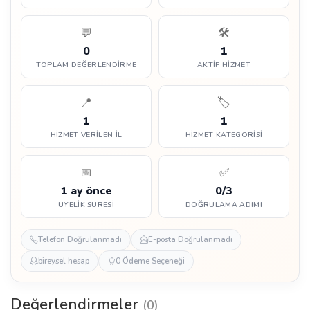
💬
🛠️
0
1
TOPLAM DEĞERLENDIRME
AKTIF HIZMET
📍
🏷️
1
1
HIZMET VERILEN İL
HIZMET KATEGORISI
📅
✅
1 ay önce
0/3
ÜYELIK SÜRESI
DOĞRULAMA ADIMI
Telefon Doğrulanmadı
E-posta Doğrulanmadı
bireysel hesap
0 Ödeme Seçeneği
Değerlendirmeler
(0)