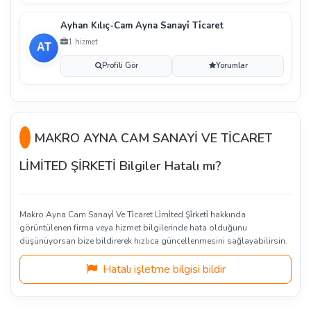
Ayhan Kılıç-Cam Ayna Sanayi̇ Ti̇caret
1 hizmet
Profili Gör
Yorumlar
MAKRO AYNA CAM SANAYİ VE TİCARET
LİMİTED ŞİRKETİ Bilgiler Hatalı mı?
Makro Ayna Cam Sanayi̇ Ve Ti̇caret Li̇mi̇ted Şi̇rketi̇ hakkında
görüntülenen firma veya hizmet bilgilerinde hata olduğunu
düşünüyorsan bize bildirerek hızlıca güncellenmesini sağlayabilirsin.
Hatalı işletme bilgisi bildir