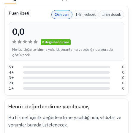
Puan özeti
En yeni
En yüksek
En düşük
0,0
0 değerlendirme
Henüz değerlendirme yok. İlk puanlama yapıldığında burada
gözükecek.
5★
0
4★
0
3★
0
2★
0
1★
0
Henüz değerlendirme yapılmamış
Bu hizmet için ilk değerlendirme yapıldığında, yıldızlar ve
yorumlar burada listelenecek.