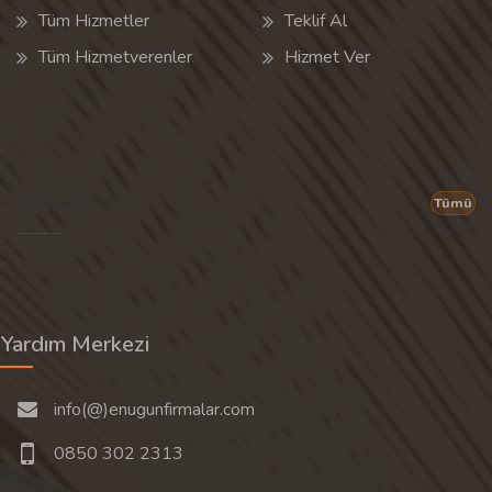
Tüm Hizmetler
Teklif Al
Tüm Hizmetverenler
Hizmet Ver
Popüler Aramalar
Tümü
Son 30 günün popüler aramalarından rastgele 20 tanesi gösterilir.
Yardım Merkezi
info(@)enugunfirmalar.com
0850 302 2313