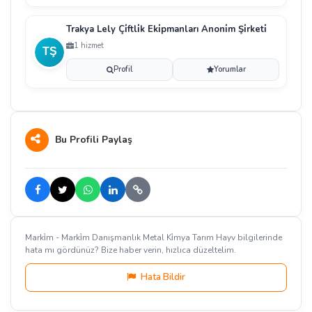
Trakya Lely Çi̇ftli̇k Eki̇pmanları Anoni̇m Şi̇rketi̇
1 hizmet
Profil
Yorumlar
Bu Profili Paylaş
Marki̇m - Marki̇m Danışmanlık Metal Ki̇mya Tarım Hayv bilgilerinde
hata mı gördünüz? Bize haber verin, hızlıca düzeltelim.
Hata Bildir