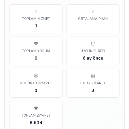
📊
⭐
TOPLAM HIZMET
ORTALAMA PUAN
1
-
💬
⏰
TOPLAM YORUM
ÜYELIK SÜRESI
0
6 ay önce
📆
📅
BUGÜNKÜ ZIYARET
BU AY ZIYARET
1
3
👁️
TOPLAM ZIYARET
8.614