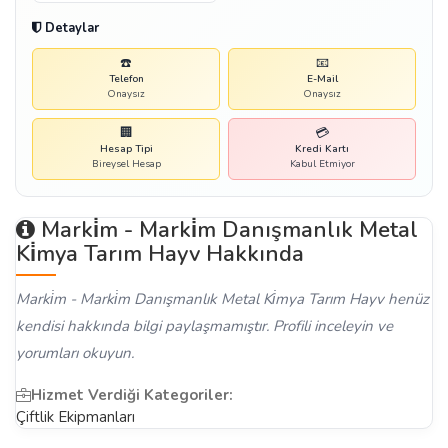
Detaylar
☎️
📧
Telefon
E-Mail
Onaysız
Onaysız
🏢
💳
Hesap Tipi
Kredi Kartı
Bireysel Hesap
Kabul Etmiyor
Marki̇m - Marki̇m Danışmanlık Metal
Ki̇mya Tarım Hayv Hakkında
Marki̇m - Marki̇m Danışmanlık Metal Ki̇mya Tarım Hayv henüz
kendisi hakkında bilgi paylaşmamıştır. Profili inceleyin ve
yorumları okuyun.
Hizmet Verdiği Kategoriler:
Çiftlik Ekipmanları