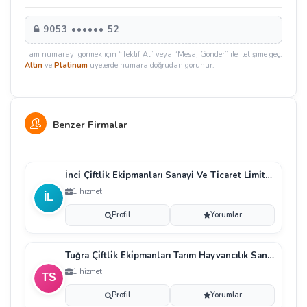
9053 •••••• 52
Tam numarayı görmek için “Teklif Al” veya “Mesaj Gönder” ile iletişime geç.
Altın
ve
Platinum
üyelerde numara doğrudan görünür.
Benzer Firmalar
İnci̇ Çi̇ftli̇k Eki̇pmanları Sanayi̇ Ve Ti̇caret Li̇mi̇ted
1 hizmet
Profil
Yorumlar
Tuğra Çi̇ftli̇k Eki̇pmanları Tarım Hayvancılık Sanayi̇
1 hizmet
Profil
Yorumlar