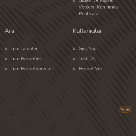
Gizlilik Ve Kişisel
Verilerin Korunması
Politikası
Ara
Kullanıcılar
Tüm Talepler
Giriş Yap
Tüm Hizmetler
Teklif Al
Tüm Hizmetverenler
Hizmet Ver
Popüler Aramalar
Tümü
Son 30 günün popüler aramalarından rastgele 20 tanesi gösterilir.