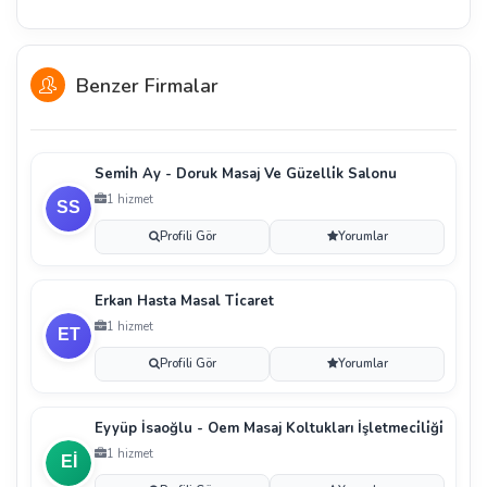
Benzer Firmalar
Semi̇h Ay - Doruk Masaj Ve Güzelli̇k Salonu
1 hizmet
Profili Gör
Yorumlar
Erkan Hasta Masal Ti̇caret
1 hizmet
Profili Gör
Yorumlar
Eyyüp İsaoğlu - Oem Masaj Koltukları İşletmeci̇li̇ği̇
1 hizmet