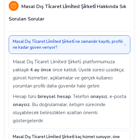
Masal Dış Ti̇caret Li̇mi̇ted Şi̇rketi̇ Hakkında Sık
Sorulan Sorular
Masal Dış Ti̇caret Li̇mi̇ted Şi̇rketi̇ ne zamandır kayıtlı, profili
ne kadar güven veriyor?
Masal Dış Ti̇caret Li̇mi̇ted Şi̇rketi̇, platformumuza
yaklaşık
4 ay önce
önce katıldı. Üyelik süresi uzadıkça;
güncel hizmetler, açıklamalar ve gerçek kullanıcı
yorumları profili daha güvenilir hale getirir.
Hesap türü
bireysel hesap
. Telefon
onaysız
, e-posta
onaysız
. Bu doğrulamalar, iletişim sürecinde
oluşabilecek belirsizlikleri azaltan önemli
göstergelerdir.
Masal Dış Ti̇caret Li̇mi̇ted Şi̇rketi̇ kaç hizmet sunuyor, öne