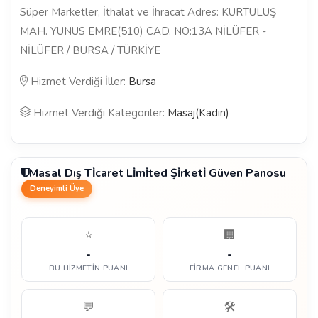
Süper Marketler, İthalat ve İhracat Adres: KURTULUŞ
MAH. YUNUS EMRE(510) CAD. NO:13A NİLÜFER -
NİLÜFER / BURSA / TÜRKİYE
Hizmet Verdiği İller:
Bursa
Hizmet Verdiği Kategoriler:
Masaj(Kadın)
Masal Dış Ti̇caret Li̇mi̇ted Şi̇rketi̇ Güven Panosu
Deneyimli Üye
⭐
🏢
-
-
BU HIZMETIN PUANI
FIRMA GENEL PUANI
💬
🛠️