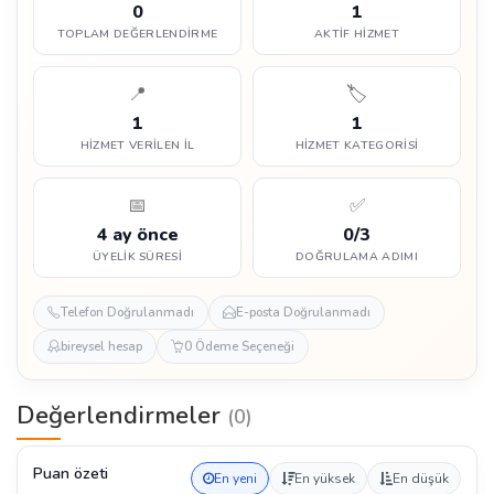
0
1
TOPLAM DEĞERLENDIRME
AKTIF HIZMET
📍
🏷️
1
1
HIZMET VERILEN İL
HIZMET KATEGORISI
📅
✅
4 ay önce
0/3
ÜYELIK SÜRESI
DOĞRULAMA ADIMI
Telefon Doğrulanmadı
E-posta Doğrulanmadı
bireysel hesap
0 Ödeme Seçeneği
Değerlendirmeler
(0)
Puan özeti
En yeni
En yüksek
En düşük