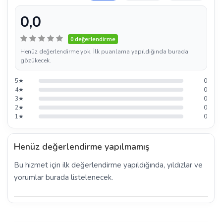
0,0
0 değerlendirme
Henüz değerlendirme yok. İlk puanlama yapıldığında burada
gözükecek.
5★
0
4★
0
3★
0
2★
0
1★
0
Henüz değerlendirme yapılmamış
Bu hizmet için ilk değerlendirme yapıldığında, yıldızlar ve
yorumlar burada listelenecek.