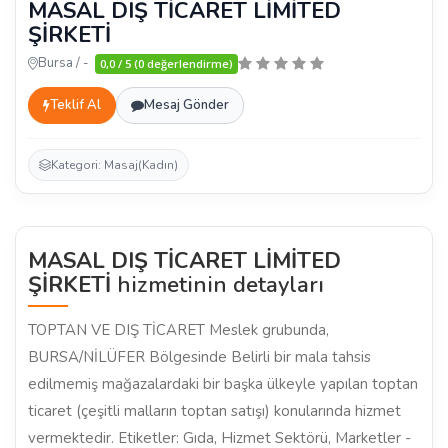
MASAL DIŞ TİCARET LİMİTED
ŞİRKETİ
Bursa / -
0,0 / 5 (0 değerlendirme)
Teklif Al
Mesaj Gönder
Kategori: Masaj(Kadın)
MASAL DIŞ TİCARET LİMİTED
ŞİRKETİ
hizmetinin detayları
TOPTAN VE DIŞ TİCARET Meslek grubunda,
BURSA/NİLÜFER Bölgesinde Belirli bir mala tahsis
edilmemiş mağazalardaki bir başka ülkeyle yapılan toptan
ticaret (çeşitli malların toptan satışı) konularında hizmet
vermektedir. Etiketler: Gıda, Hizmet Sektörü, Marketler -