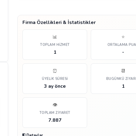
Firma Özellikleri & İstatistikler
📊
⭐
TOPLAM HIZMET
ORTALAMA PU
1
-
⏰
📆
ÜYELIK SÜRESI
BUGÜNKÜ ZIYAR
3 ay önce
1
👁️
TOPLAM ZIYARET
7.887
Detaylar