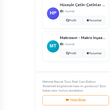
Hüseyi̇n Çeti̇n-Çeti̇nler Cam Balkon Ali̇münyum Ve Pvc
1 hizmet
Profil
Yorumlar
Makrowın - Makro İnşaat Gıda Turi̇zm San. Ve Ti̇c.a.
1 hizmet
Profil
Yorumlar
Mehmet Nevzat Tüsü-Real Cam Balkon
Si̇stemleri̇ bilgilerinde hata mı gördünüz? Bize
haber verin, hızlıca düzeltelim.
Hata Bildir