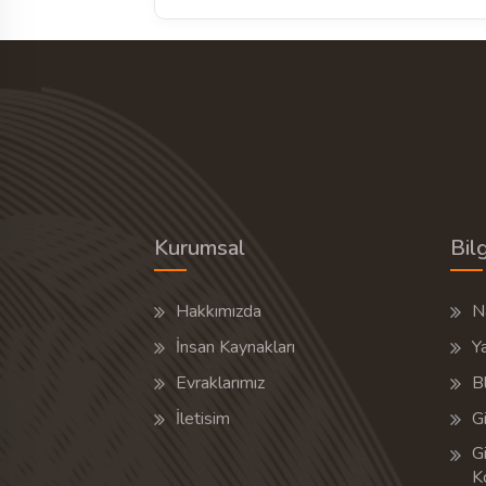
Kurumsal
Bilg
Hakkımızda
Na
İnsan Kaynakları
Y
Evraklarımız
B
İletisim
Gi
Gi
K