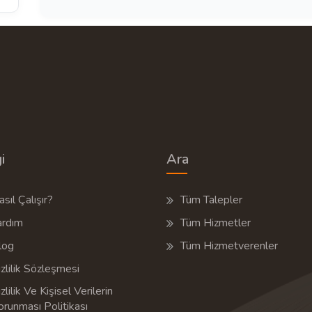
i
Ara
sıl Çalışır?
Tüm Talepler
ardım
Tüm Hizmetler
log
Tüm Hizmetverenler
zlilik Sözleşmesi
zlilik Ve Kişisel Verilerin
orunması Politikası