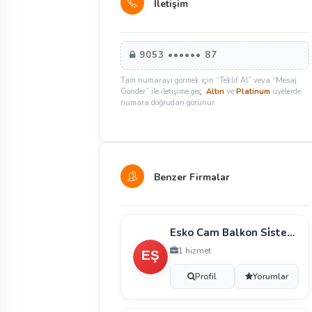
İletişim
9053 •••••• 87
Tam numarayı görmek için “Teklif Al” veya “Mesaj
Gönder” ile iletişime geç.
Altın
ve
Platinum
üyelerde
numara doğrudan görünür.
Benzer Firmalar
Esko Cam Balkon Si̇stemleri̇ Li̇mi̇ted Şi̇rketi̇
1 hizmet
Profil
Yorumlar