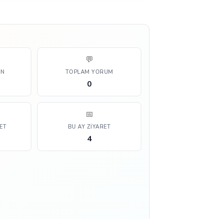
💬
AN
TOPLAM YORUM
0
📅
ET
BU AY ZIYARET
4