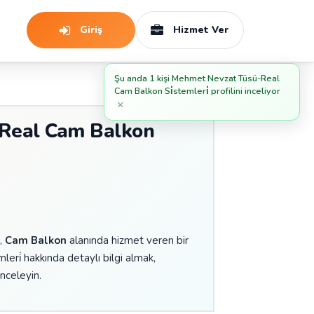
Giriş
Hizmet Ver
Şu anda 1 kişi Mehmet Nevzat Tüsü-Real
Cam Balkon Si̇stemleri̇ profilini inceliyor
×
Real Cam Balkon
̇
,
Cam Balkon
alanında hizmet veren bir
ri̇ hakkında detaylı bilgi almak,
inceleyin.