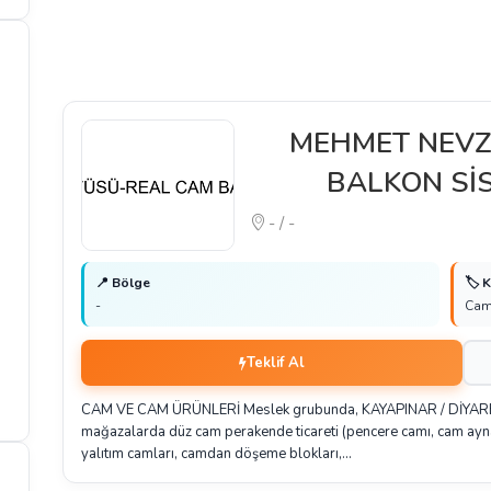
MEHMET NEVZ
BALKON Sİ
- / -
📍 Bölge
🏷️ 
-
Cam
Teklif Al
CAM VE CAM ÜRÜNLERİ Meslek grubunda, KAYAPINAR / DİYARBAKI
mağazalarda düz cam perakende ticareti (pencere camı, cam ayna,
yalıtım camları, camdan döşeme blokları,…