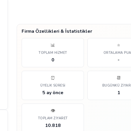
Firma Özellikleri & İstatistikler
📊
⭐
TOPLAM HIZMET
ORTALAMA PU
0
-
⏰
📆
ÜYELIK SÜRESI
BUGÜNKÜ ZIYAR
5 ay önce
1
👁️
TOPLAM ZIYARET
10.818