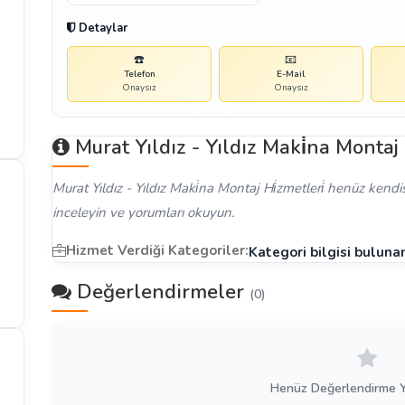
Detaylar
☎️
📧
Telefon
E-Mail
Onaysız
Onaysız
Murat Yıldız - Yıldız Maki̇na Montaj
Murat Yıldız - Yıldız Maki̇na Montaj Hi̇zmetleri̇ henüz kendi
inceleyin ve yorumları okuyun.
Hizmet Verdiği Kategoriler:
Kategori bilgisi bulun
Değerlendirmeler
(0)
Henüz Değerlendirme 