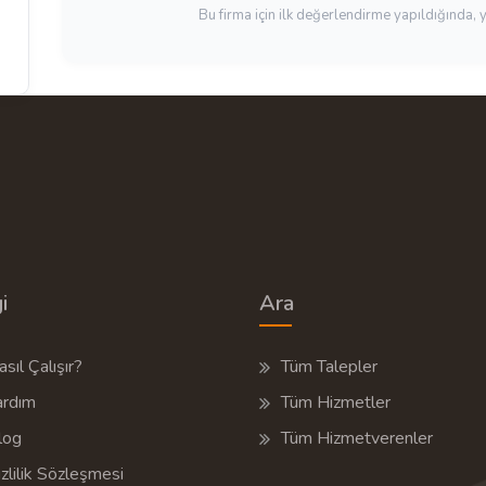
Bu firma için ilk değerlendirme yapıldığında, 
i
Ara
sıl Çalışır?
Tüm Talepler
ardım
Tüm Hizmetler
log
Tüm Hizmetverenler
zlilik Sözleşmesi