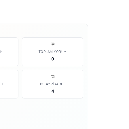
💬
AN
TOPLAM YORUM
0
📅
ET
BU AY ZIYARET
4