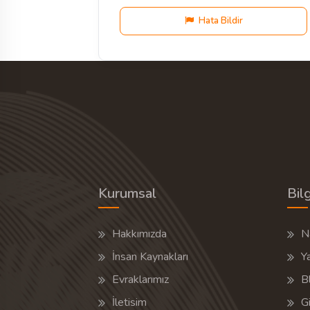
Hata Bildir
Kurumsal
Bilg
Hakkımızda
Na
İnsan Kaynakları
Y
Evraklarımız
B
İletisim
Gi