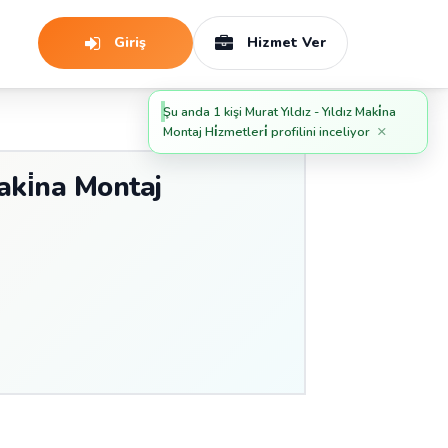
Giriş
Hizmet Ver
Şu anda 1 kişi Murat Yıldız - Yıldız Maki̇na
×
Montaj Hi̇zmetleri̇ profilini inceliyor
aki̇na Montaj