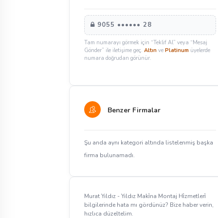
9055 •••••• 28
Tam numarayı görmek için “Teklif Al” veya “Mesaj
Gönder” ile iletişime geç.
Altın
ve
Platinum
üyelerde
numara doğrudan görünür.
Benzer Firmalar
Şu anda aynı kategori altında listelenmiş başka
firma bulunamadı.
Murat Yıldız - Yıldız Maki̇na Montaj Hi̇zmetleri̇
bilgilerinde hata mı gördünüz? Bize haber verin,
hızlıca düzeltelim.