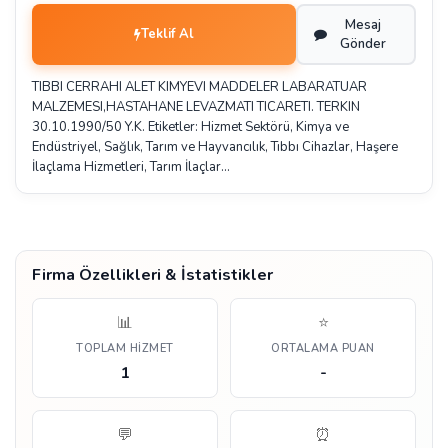
Mesaj
Teklif Al
Gönder
TIBBI CERRAHI ALET KIMYEVI MADDELER LABARATUAR
MALZEMESI,HASTAHANE LEVAZMATI TICARETI. TERKIN
30.10.1990/50 Y.K. Etiketler: Hizmet Sektörü, Kimya ve
Endüstriyel, Sağlık, Tarım ve Hayvancılık, Tıbbı Cihazlar, Haşere
İlaçlama Hizmetleri, Tarım İlaçlar…
Firma Özellikleri & İstatistikler
📊
⭐
TOPLAM HIZMET
ORTALAMA PUAN
1
-
💬
⏰