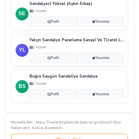
Sandalyeci̇ Yüksel (Aşkın Erbay)
1 hizmet
Profil
Yorumlar
Yalçın Sandalye Pazarlama Sanayi̇ Ve Ti̇caret Li̇mi̇te
1 hizmet
Profil
Yorumlar
Buğra Saygün Sandeli̇ye Sandalye
1 hizmet
Profil
Yorumlar
Mustafa Atlı - Mass Ti̇caret bilgilerinde hata mı gördünüz? Bize
haber verin, hızlıca düzeltelim.