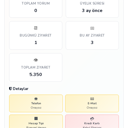
TOPLAM YORUM
ÜYELIK SÜRESI
0
3 ay önce
📆
📅
BUGÜNKÜ ZIYARET
BU AY ZIYARET
1
3
👁️
TOPLAM ZIYARET
5.350
Detaylar
☎️
📧
Telefon
E-Mail
Onaysız
Onaysız
🏢
💳
Hesap Tipi
Kredi Kartı
Bireysel Hesap
Kabul Etmiyor