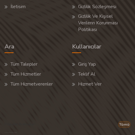
İletisim
Gizlilik Sözleşmesi
Gizlilik Ve Kişisel
Verilerin Korunması
Politikası
Ara
Kullanıcılar
Tüm Talepler
Giriş Yap
Tüm Hizmetler
Teklif Al
Tüm Hizmetverenler
Hizmet Ver
Popüler Aramalar
Tümü
Son 30 günün popüler aramalarından rastgele 20 tanesi gösterilir.