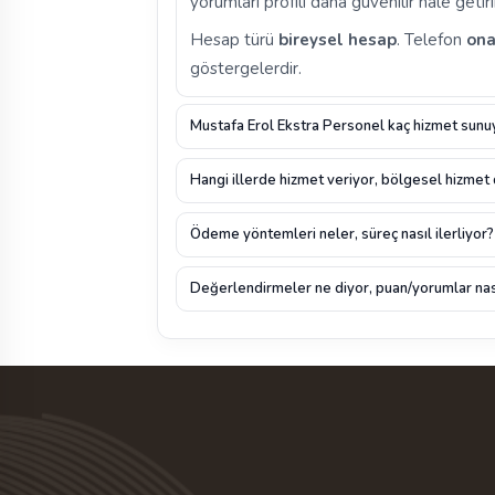
yorumları profili daha güvenilir hale getiri
Hesap türü
bireysel hesap
. Telefon
ona
göstergelerdir.
Mustafa Erol Ekstra Personel kaç hizmet sunuy
Hangi illerde hizmet veriyor, bölgesel hizmet
Ödeme yöntemleri neler, süreç nasıl ilerliyor?
Değerlendirmeler ne diyor, puan/yorumlar nas