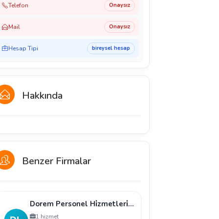
Telefon
Onaysız
Mail
Onaysız
Hesap Tipi
bireysel hesap
Hakkında
Benzer Firmalar
Dorem Personel Hi̇zmetleri̇ Sanayi̇ Ve Ti̇caret Li̇mi̇te
1 hizmet