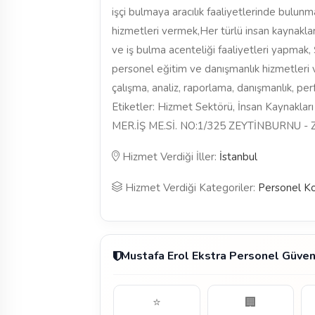
işçi bulmaya aracılık faaliyetlerinde bulunma
hizmetleri vermek,Her türlü insan kaynakla
ve iş bulma acenteliği faaliyetleri yapmak, Ş
personel eğitim ve danışmanlık hizmetleri ver
çalışma, analiz, raporlama, danışmanlık, p
Etiketler: Hizmet Sektörü, İnsan Kaynak
MER.İŞ ME.Sİ. NO:1/325 ZEYTİNBURNU -
Hizmet Verdiği İller:
İstanbul
Hizmet Verdiği Kategoriler:
Personel K
Mustafa Erol Ekstra Personel Güve
⭐
🏢