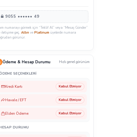
9055 •••••• 49
am numarayı görmek için “Teklif Al” veya “Mesaj Gönder”
e iletişime geç.
Altın
ve
Platinum
üyelerde numara
oğrudan görünür.
Ödeme & Hesap Durumu
Hızlı genel görünüm
ÖDEME SEÇENEKLERI
Kredi Kartı
Kabul Etmiyor
Havale / EFT
Kabul Etmiyor
Elden Ödeme
Kabul Etmiyor
HESAP DURUMU