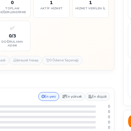
0
1
1
TOPLAM
AKTIF HIZMET
HIZMET VERILEN İL
DEĞERLENDIRME
✅
0/3
DOĞRULAMA
ADIMI
madı
bireysel hesap
0 Ödeme Seçeneği
En yeni
En yüksek
En düşük
0
0
0
0
0