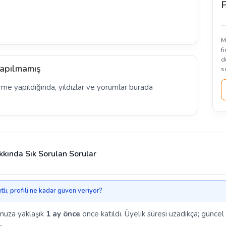
P
M
f
d
apılmamış
s
rme yapıldığında, yıldızlar ve yorumlar burada
kkında Sık Sorulan Sorular
lı, profili ne kadar güven veriyor?
muza yaklaşık
1 ay önce
önce katıldı. Üyelik süresi uzadıkça; güncel