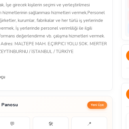
k, İşe girecek kişilerin seçimi ve yerleştirilmesi
rı hizmetlerinin sağlanması hizmetleri vermek,Personel
irketler, kurumlar, fabrikalar ve her türlü iş yerlerinde
mek, İş yerlerinde personel verimliliği ile ilgili
erformans değerlendirme vb. çalışma hizmetleri vermek.
ları Adres: MALTEPE MAH. E.ÇIRPICI YOLU SOK. MERTER
 ZEYTİNBURNU / İSTANBUL / TÜRKİYE
oçu
n Panosu
Yeni Üye
💬
🛠️
📍