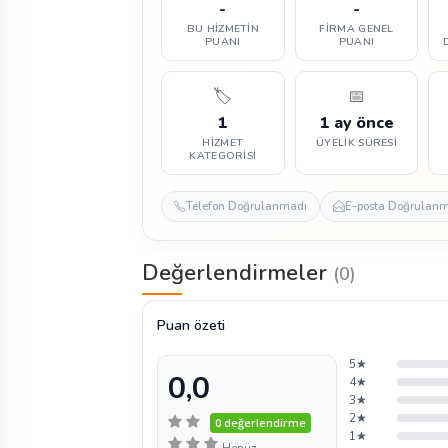
-
-
BU HIZMETIN
FIRMA GENEL
PUANI
PUANI
🏷️
📅
1
1 ay önce
HIZMET
ÜYELIK SÜRESI
KATEGORISI
Telefon Doğrulanmadı
E-posta Doğrulan
Değerlendirmeler
(0)
Puan özeti
5★
0,0
4★
3★
2★
0 değerlendirme
1★