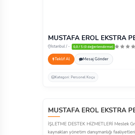
MUSTAFA EROL EKSTRA P
İstanbul / -
0,0 / 5 (0 değerlendirme)
Teklif Al
Mesaj Gönder
Kategori: Personel Koçu
MUSTAFA EROL EKSTRA P
İŞLETME DESTEK HİZMETLERİ Meslek Gr
kaynakları yönetim danışmanlığı faaliyetler