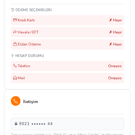
ÖDEME SEÇENEKLERI
Kredi Kartı
✗ Hayır
Havale / EFT
✗ Hayır
Elden Ödeme
✗ Hayır
HESAP DURUMU
Telefon
Onaysız
Mail
Onaysız
İletişim
9021 •••••• 44
Tam numarayı görmek için “Teklif Al” veya “Mesaj Gönder” ile iletişime geç.