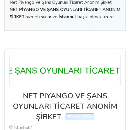
Net Pi̇yango Ve Şans Oyunları Ti̇caret Anoni̇m Şi̇rket
NET PİYANGO VE ŞANS OYUNLARI TİCARET ANONİM
ŞİRKET
hizmeti sunar ve
İstanbul
başta olmak üzere .
NET PİYANGO VE ŞANS
OYUNLARI TİCARET ANONİM
ŞİRKET
PIYANO DERSI
İstanbul / -