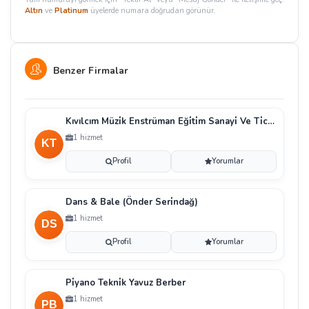
Altın
ve
Platinum
üyelerde numara doğrudan görünür.
Benzer Firmalar
Kıvılcım Müzi̇k Enstrüman Eği̇ti̇m Sanayi̇ Ve Ti̇caret
1 hizmet
Profil
Yorumlar
Dans & Bale (Önder Seri̇ndağ)
1 hizmet
Profil
Yorumlar
Pi̇yano Tekni̇k Yavuz Berber
1 hizmet