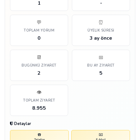
1
-
💬
⏰
TOPLAM YORUM
ÜYELIK SÜRESI
0
3 ay önce
📆
📅
BUGÜNKÜ ZIYARET
BU AY ZIYARET
2
5
👁️
TOPLAM ZIYARET
8.955
Detaylar
☎️
📧
Telefon
E-Mail