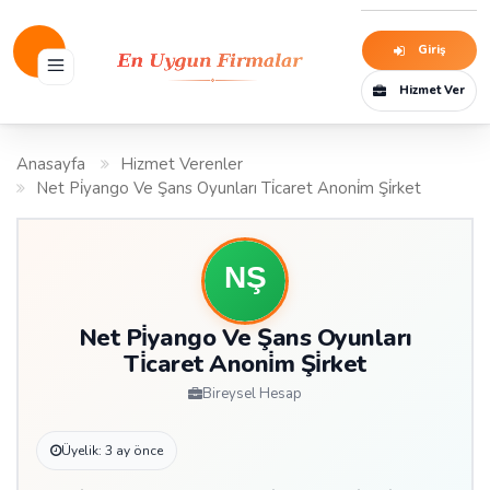
Giriş
Hizmet Ver
Anasayfa
Hizmet Verenler
Net Pi̇yango Ve Şans Oyunları Ti̇caret Anoni̇m Şi̇rket
Net Pi̇yango Ve Şans Oyunları
Ti̇caret Anoni̇m Şi̇rket
Bireysel Hesap
Üyelik: 3 ay önce