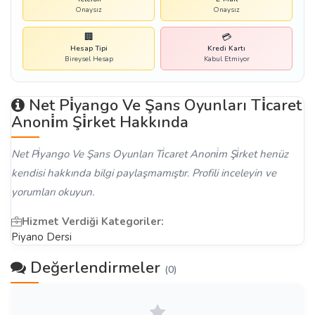
Onaysız
Onaysız
🏢
💳
Hesap Tipi
Kredi Kartı
Bireysel Hesap
Kabul Etmiyor
Net Pi̇yango Ve Şans Oyunları Ti̇caret
Anoni̇m Şi̇rket Hakkında
Net Pi̇yango Ve Şans Oyunları Ti̇caret Anoni̇m Şi̇rket henüz
kendisi hakkında bilgi paylaşmamıştır. Profili inceleyin ve
yorumları okuyun.
Hizmet Verdiği Kategoriler:
Piyano Dersi
Değerlendirmeler
(0)