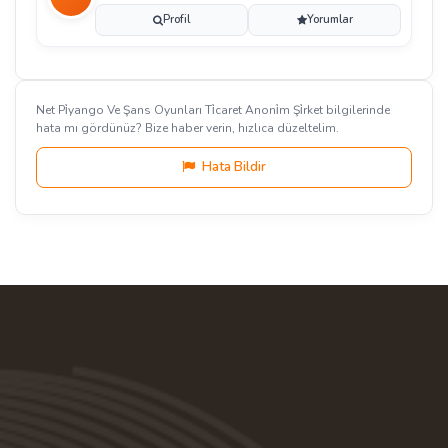
Profil
Yorumlar
Net Pi̇yango Ve Şans Oyunları Ti̇caret Anoni̇m Şi̇rket bilgilerinde
hata mı gördünüz? Bize haber verin, hızlıca düzeltelim.
Hata Bildir