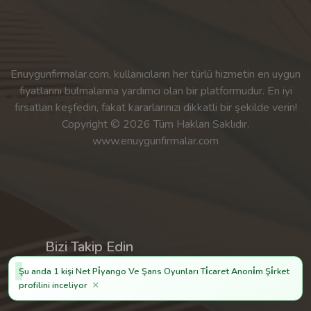
Enuygunfirmalar.com, kullanıcıların her türlü hizmetin en uygun
fiyatlarını bulmalarına yardımcı olan bir platformudur. En iyi
fırsatları keşfedin, fakat kararlarınızı dikkatli bir şekilde verin!
Copyright © 2026 Tüm Hakları Saklıdır.
www.enuygunfirmalar.com
Bizi Takip Edin
Şu anda 1 kişi Net Pi̇yango Ve Şans Oyunları Ti̇caret Anoni̇m Şi̇rket
×
profilini inceliyor