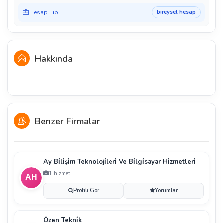
Hesap Tipi
bireysel hesap
Hakkında
Benzer Firmalar
Ay Bi̇li̇şi̇m Teknoloji̇leri̇ Ve Bi̇lgi̇sayar Hi̇zmetleri̇
1 hizmet
Profili Gör
Yorumlar
Özen Tekni̇k