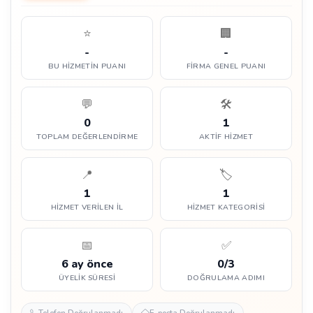
⭐
🏢
-
-
BU HIZMETIN PUANI
FIRMA GENEL PUANI
💬
🛠️
0
1
TOPLAM DEĞERLENDIRME
AKTIF HIZMET
📍
🏷️
1
1
HIZMET VERILEN İL
HIZMET KATEGORISI
📅
✅
6 ay önce
0/3
ÜYELIK SÜRESI
DOĞRULAMA ADIMI
Telefon Doğrulanmadı
E-posta Doğrulanmadı