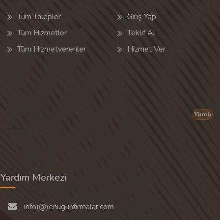
Tüm Talepler
Giriş Yap
Tüm Hizmetler
Teklif Al
Tüm Hizmetverenler
Hizmet Ver
Popüler Aramalar
Tümü
Son 30 günün popüler aramalarından rastgele 20 tanesi gösterilir.
Yardım Merkezi
info(@)enugunfirmalar.com