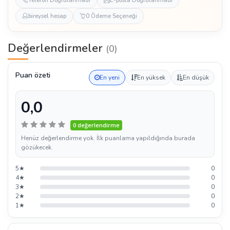
bireysel hesap
0 Ödeme Seçeneği
Değerlendirmeler
(0)
Puan özeti
En yeni
En yüksek
En düşük
0,0
0 değerlendirme
Henüz değerlendirme yok. İlk puanlama yapıldığında burada
gözükecek.
5★
0
4★
0
3★
0
2★
0
1★
0