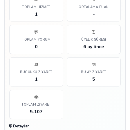
TOPLAM HIZMET
ORTALAMA PUAN
1
-
💬
⏰
TOPLAM YORUM
ÜYELIK SÜRESI
0
6 ay önce
📆
📅
BUGÜNKÜ ZIYARET
BU AY ZIYARET
1
5
👁️
TOPLAM ZIYARET
5.107
Detaylar