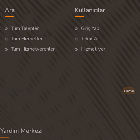
Ara
Kullanıcılar
Tüm Talepler
Giriş Yap
Tüm Hizmetler
Teklif Al
Tüm Hizmetverenler
Hizmet Ver
Popüler Aramalar
Tümü
Son 30 günün popüler aramalarından rastgele 20 tanesi gösterilir.
Yardım Merkezi