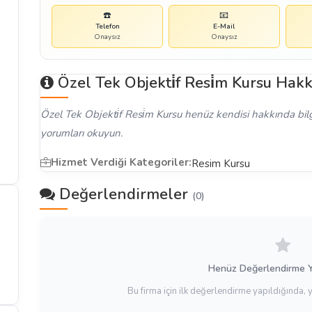
☎️
📧
Telefon
E-Mail
Onaysız
Onaysız
Özel Tek Objekti̇f Resi̇m Kursu Hak
Özel Tek Objekti̇f Resi̇m Kursu henüz kendisi hakkında bilgi
yorumları okuyun.
Hizmet Verdiği Kategoriler:
Resim Kursu
Değerlendirmeler
(0)
Henüz Değerlendirme 
Bu firma için ilk değerlendirme yapıldığında, 