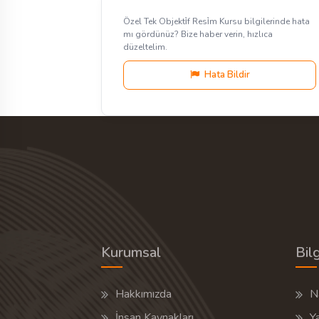
Özel Tek Objekti̇f Resi̇m Kursu bilgilerinde hata
mı gördünüz? Bize haber verin, hızlıca
düzeltelim.
Hata Bildir
Kurumsal
Bilg
Hakkımızda
Na
İnsan Kaynakları
Y