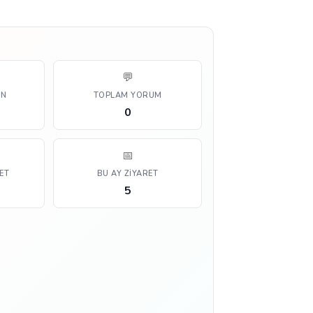
💬
AN
TOPLAM YORUM
0
📅
ET
BU AY ZIYARET
5