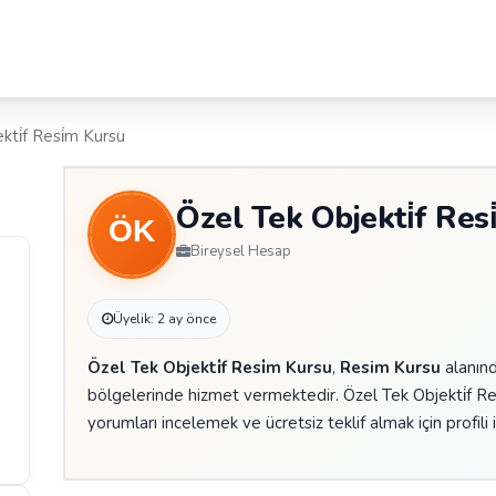
kti̇f Resi̇m Kursu
Özel Tek Objekti̇f Res
Bireysel Hesap
Üyelik: 2 ay önce
Özel Tek Objekti̇f Resi̇m Kursu
,
Resim Kursu
alanınd
bölgelerinde hizmet vermektedir. Özel Tek Objekti̇f Res
yorumları incelemek ve ücretsiz teklif almak için profili 