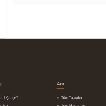
i
Ara
sıl Çalışır?
Tüm Talepler
ardım
Tüm Hizmetler