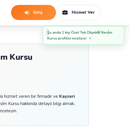
Giriş
Hizmet Ver
Şu anda 1 kişi Özel Tek Objekti̇f Resi̇m
×
Kursu profilini inceliyor
i̇m Kursu
a hizmet veren bir firmadır ve
Kayseri
i̇m Kursu hakkında detaylı bilgi almak,
inceleyin.