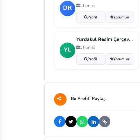
1 hizmet
Profil
Yorumlar
Yurdakul Resi̇m Çerçeve Ti̇caret Ltd.şti̇.
1 hizmet
Profil
Yorumlar
Bu Profili Paylaş