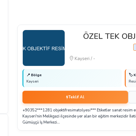
ÖZEL TEK OBJ
Kayseri / -
📍 Bölge
🏷️ 
Kayseri
Res
Teklif Al
+90352***1281 objektifresimatolyesi*** Etiketler sanat resim eğ
Kayseri'nin Melikgazi ilçesinde yer alan bir eğitim merkezidir İle
Gümüşçü İş Merkezi…