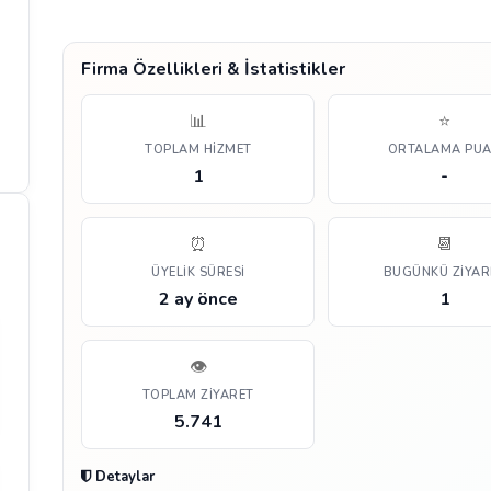
Firma Özellikleri & İstatistikler
📊
⭐
TOPLAM HIZMET
ORTALAMA PU
1
-
⏰
📆
ÜYELIK SÜRESI
BUGÜNKÜ ZIYAR
2 ay önce
1
👁️
TOPLAM ZIYARET
5.741
Detaylar