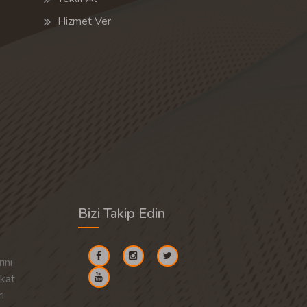
Hizmet Ver
Bizi Takip Edin
ını
akat
ı