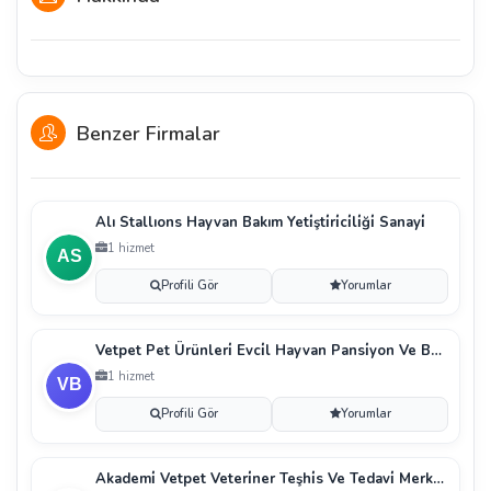
Benzer Firmalar
Alı Stallıons Hayvan Bakım Yeti̇şti̇ri̇ci̇li̇ği̇ Sanayi̇
1 hizmet
Profili Gör
Yorumlar
Vetpet Pet Ürünleri̇ Evci̇l Hayvan Pansi̇yon Ve Bakım
1 hizmet
Profili Gör
Yorumlar
Akademi̇ Vetpet Veteri̇ner Teşhi̇s Ve Tedavi̇ Merkezi̇