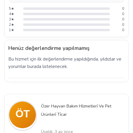
5★
0
4★
0
3★
0
2★
0
1★
0
Henüz değerlendirme yapılmamış
Bu hizmet için ilk değerlendirme yapıldığında, yıldızlar ve
yorumlar burada listelenecek.
Özer Hayvan Bakım Hi̇zmetleri̇ Ve Pet
Ürünleri̇ Ti̇car
Üyelik: 3 ay önce