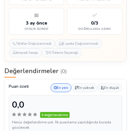
📅
✅
3 ay önce
0/3
ÜYELIK SÜRESI
DOĞRULAMA ADIMI
Telefon Doğrulanmadı
E-posta Doğrulanmadı
bireysel hesap
0 Ödeme Seçeneği
Değerlendirmeler
(0)
Puan özeti
En yeni
En yüksek
En düşük
0,0
0 değerlendirme
Henüz değerlendirme yok. İlk puanlama yapıldığında burada
gözükecek.