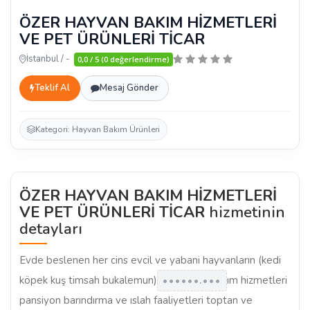
ÖZER HAYVAN BAKIM HİZMETLERİ
VE PET ÜRÜNLERİ TİCAR
İstanbul / -
0,0 / 5 (0 değerlendirme)
Teklif Al
Mesaj Gönder
Kategori: Hayvan Bakım Ürünleri
ÖZER HAYVAN BAKIM HİZMETLERİ
VE PET ÜRÜNLERİ TİCAR
hizmetinin
detayları
Evde beslenen her cins evcil ve yabani hayvanların (kedi
köpek kuş timsah bukalemun)
ım hizmetleri
••••••.•••
pansiyon barındırma ve ıslah faaliyetleri toptan ve