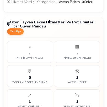
Hizmet Verdiği Kategoriler:
Hayvan Bakım Ürünleri
Özer Hayvan Bakım Hi̇zmetleri̇ Ve Pet Ürünleri̇
Ti̇car Güven Panosu
Yeni Üye
⭐
🏢
-
-
BU HIZMETIN PUANI
FIRMA GENEL PUANI
💬
🛠️
0
1
TOPLAM DEĞERLENDIRME
AKTIF HIZMET
📍
🏷️
1
1
HIZMET VERILEN İL
HIZMET KATEGORISI