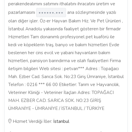
perakendealımını satımını ithalatını ihracatını üretim ve
pazarlamasını
ana sözleşmesinde yazılı
••••••.•••
olan diğer işler. Öz-er Hayvan Bakım Hiz. Ve Pet Ürünleri ,
İstanbul Anadolu yakasında faaliyet gösteren bir firmadır
Hizmetleri Tam donanımlı profesyonel pet kuaförü ile
kedi ve köpeklerin traş, banyo ve bakım hizmetleri Evde
beslenen her cins evcil ve yabani hayvanların bakım
hizmetleri, pansiyon barındırma ve ıslah faaliyetleri Firma
iletişim bilgileri Web sitesi : petvan*** Adres : Topağacı
Mah. Ezber Cad. Sarıca Sok. No:23 Giriş Ümraniye, İstanbul
Telefon : 0216 *** 66 00 Etiketler: Tarım ve Hayvancılık,
Veteriner Kliniği - Veteriner İlaçları Adres: TOPAĞACI
MAH. EZBER CAD. SARICA SOK. NO:23 GİRİŞ
ÜMRANİYE - ÜMRANİYE / İSTANBUL / TÜRKİYE
Hizmet Verdiği İller:
İstanbul