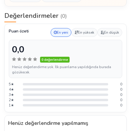
Değerlendirmeler
(0)
Puan özeti
En yeni
En yüksek
En düşük
0,0
0 değerlendirme
Henüz değerlendirme yok. İlk puanlama yapıldığında burada
gözükecek.
5★
0
4★
0
3★
0
2★
0
1★
0
Henüz değerlendirme yapılmamış