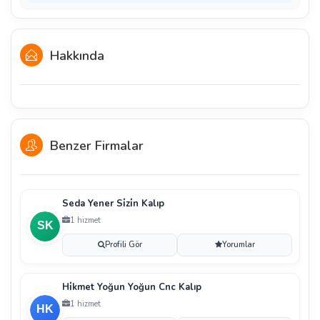
Hakkında
Benzer Firmalar
Seda Yener Si̇zi̇n Kalıp
1 hizmet
Profili Gör
Yorumlar
Hi̇kmet Yoğun Yoğun Cnc Kalıp
1 hizmet