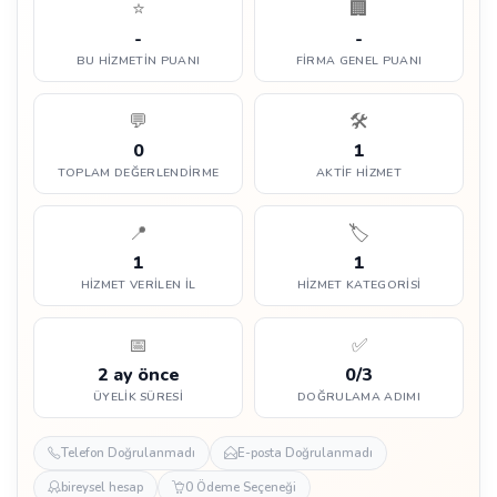
⭐
🏢
-
-
BU HIZMETIN PUANI
FIRMA GENEL PUANI
💬
🛠️
0
1
TOPLAM DEĞERLENDIRME
AKTIF HIZMET
📍
🏷️
1
1
HIZMET VERILEN İL
HIZMET KATEGORISI
📅
✅
2 ay önce
0/3
ÜYELIK SÜRESI
DOĞRULAMA ADIMI
Telefon Doğrulanmadı
E-posta Doğrulanmadı
bireysel hesap
0 Ödeme Seçeneği