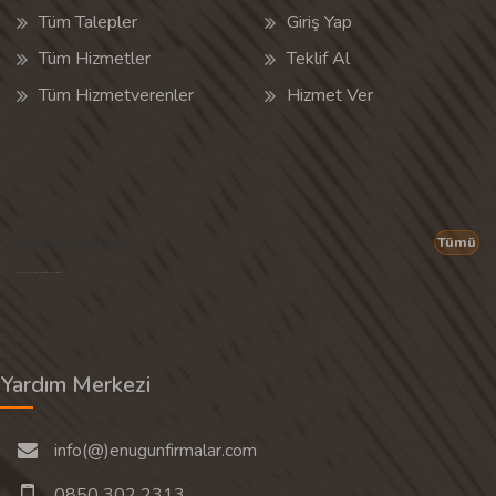
Tüm Talepler
Giriş Yap
Tüm Hizmetler
Teklif Al
Tüm Hizmetverenler
Hizmet Ver
Popüler Aramalar
Tümü
Son 30 günün popüler aramalarından rastgele 20 tanesi gösterilir.
Yardım Merkezi
info(@)enugunfirmalar.com
0850 302 2313