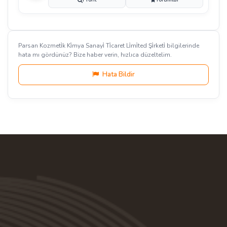
Parsan Kozmeti̇k Ki̇mya Sanayi̇ Ti̇caret Li̇mi̇ted Şi̇rketi̇ bilgilerinde
hata mı gördünüz? Bize haber verin, hızlıca düzeltelim.
Hata Bildir