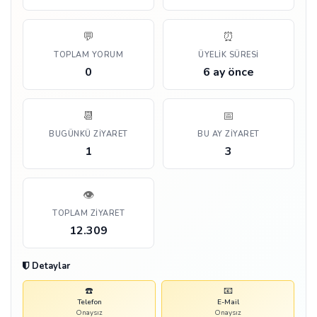
💬
⏰
TOPLAM YORUM
ÜYELIK SÜRESI
0
6 ay önce
📆
📅
BUGÜNKÜ ZIYARET
BU AY ZIYARET
1
3
👁️
TOPLAM ZIYARET
12.309
Detaylar
☎️
📧
Telefon
E-Mail
Onaysız
Onaysız