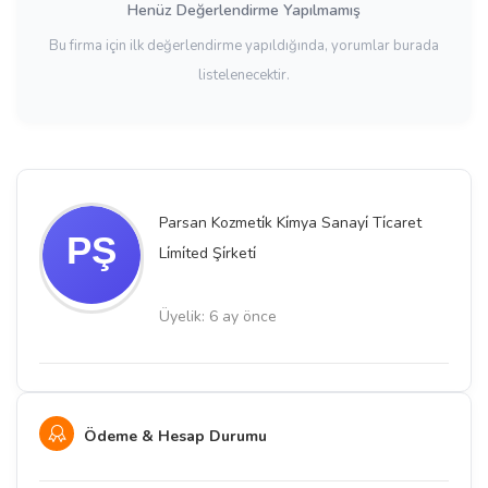
Henüz Değerlendirme Yapılmamış
Bu firma için ilk değerlendirme yapıldığında, yorumlar burada
listelenecektir.
Parsan Kozmeti̇k Ki̇mya Sanayi̇ Ti̇caret
Li̇mi̇ted Şi̇rketi̇
Üyelik: 6 ay önce
Ödeme & Hesap Durumu