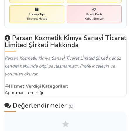
🏢
💳
Hesap Tipi
Kredi Kartı
Bireysel Hesap
Kabul Etmiyor
Parsan Kozmeti̇k Ki̇mya Sanayi̇ Ti̇caret
Li̇mi̇ted Şi̇rketi̇ Hakkında
Parsan Kozmeti̇k Ki̇mya Sanayi̇ Ti̇caret Li̇mi̇ted Şi̇rketi̇ henüz
kendisi hakkında bilgi paylaşmamıştır. Profili inceleyin ve
yorumları okuyun.
Hizmet Verdiği Kategoriler:
Apartman Temizliği
Değerlendirmeler
(0)