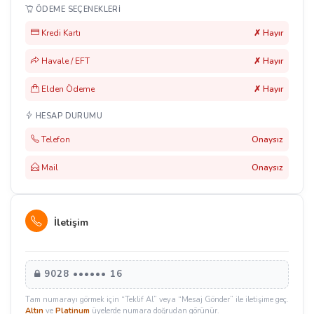
ÖDEME SEÇENEKLERI
Kredi Kartı
✗ Hayır
Havale / EFT
✗ Hayır
Elden Ödeme
✗ Hayır
HESAP DURUMU
Telefon
Onaysız
Mail
Onaysız
İletişim
9028 •••••• 16
Tam numarayı görmek için “Teklif Al” veya “Mesaj Gönder” ile iletişime geç.
Altın
ve
Platinum
üyelerde numara doğrudan görünür.