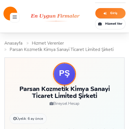
Giriş
Hizmet Ver
Anasayfa
Hizmet Verenler
Parsan Kozmeti̇k Ki̇mya Sanayi̇ Ti̇caret Li̇mi̇ted Şi̇rketi̇
Parsan Kozmeti̇k Ki̇mya Sanayi̇
Ti̇caret Li̇mi̇ted Şi̇rketi̇
Bireysel Hesap
Üyelik: 6 ay önce