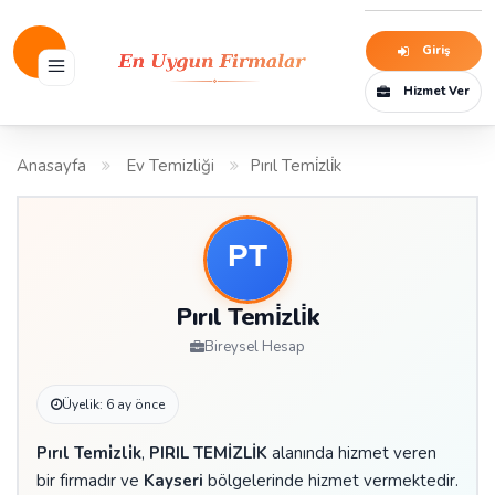
Giriş
Hizmet Ver
Anasayfa
Ev Temizliği
Pırıl Temi̇zli̇k
Pırıl Temi̇zli̇k
Bireysel Hesap
Üyelik: 6 ay önce
Pırıl Temi̇zli̇k
,
PIRIL TEMİZLİK
alanında hizmet veren
bir firmadır ve
Kayseri
bölgelerinde hizmet vermektedir.