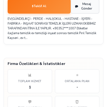
Mesaj
Teklif Al
Gönder
EV(GÜNDELİKÇİ - PERDE - HALI)OKUL - HASTANE - İŞYERİ -
FABRİKA - İNŞAAT SONRASI TEMİZLİK İŞLERİ UZMAN EKİBİMİZ
TARAFINDAN İTİNA İLE YAPILIR. +90352***1007 Etiketler
ilaçlama temizlik ev temizliği inşaat sonrası temizlik Pırıl Temizlik
Kayseri , ev t…
Firma Özellikleri & İstatistikler
📊
⭐
TOPLAM HIZMET
ORTALAMA PUAN
1
-
💬
⏰