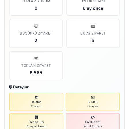
TOPLAM YORUM
ÜYELIK SÜRESI
0
6 ay önce
📆
📅
BUGÜNKÜ ZIYARET
BU AY ZIYARET
2
5
👁️
TOPLAM ZIYARET
8.565
Detaylar
☎️
📧
Telefon
E-Mail
Onaysız
Onaysız
🏢
💳
Hesap Tipi
Kredi Kartı
Bireysel Hesap
Kabul Etmiyor