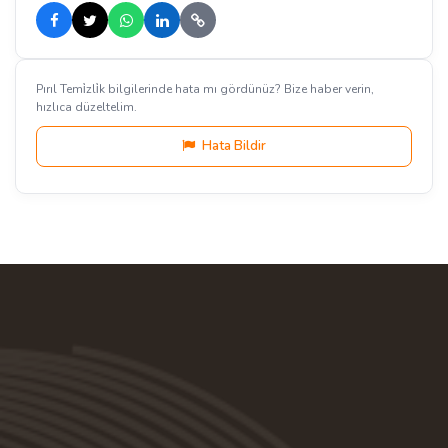
Pırıl Temi̇zli̇k bilgilerinde hata mı gördünüz? Bize haber verin,
hızlıca düzeltelim.
Hata Bildir