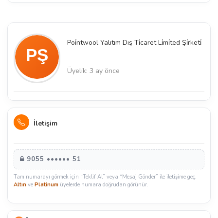
Poi̇ntwool Yalıtım Dış Ti̇caret Li̇mi̇ted Şi̇rketi̇
Üyelik: 3 ay önce
İletişim
9055 •••••• 51
Tam numarayı görmek için “Teklif Al” veya “Mesaj Gönder” ile iletişime geç.
Altın
ve
Platinum
üyelerde numara doğrudan görünür.