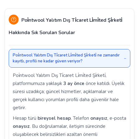
Poi̇ntwool Yalıtım Dış Ti̇caret Li̇mi̇ted Şi̇rketi̇
Hakkında Sık Sorulan Sorular
Poi̇ntwool Yalıtım Dış Ti̇caret Li̇mi̇ted Şi̇rketi̇ ne zamandır
kayıtlı, profili ne kadar güven veriyor?
Poi̇ntwool Yalıtım Dış Ti̇caret Li̇mi̇ted Şi̇rketi̇,
platformumuza yaklaşık
3 ay önce
önce katıldı. Üyelik
süresi uzadıkça; güncel hizmetler, açıklamalar ve
gerçek kullanıcı yorumları profili daha güvenilir hale
getirir.
Hesap türü
bireysel hesap
. Telefon
onaysız
, e-posta
onaysız
. Bu doğrulamalar, iletişim sürecinde
oluşabilecek belirsizlikleri azaltan önemli