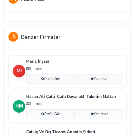
Benzer Firmalar
Meri̇ç İnşaat
1 hizmet
Profili Gör
Yorumlar
Hasan Ali̇ Çatli̇-Çatlı Dayanaklı Tüketi̇m Malları
1 hizmet
Profili Gör
Yorumlar
Çatı İç Ve Dış Ti̇caret Anoni̇m Şi̇rketi̇