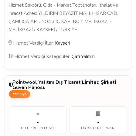
Hizmet Sektörü, Gıda - Market Toptancıları, İthalat ve
İhracat Adres: YILDIRIM BEYAZIT MAH. HİSAR CAD.
ÇAMLICA APT. NO:13 İÇ KAPI NO:1 MELİKGAZİ -
MELİKGAZİ / KAYSERİ / TÜRKİYE
Hizmet Verdiği İller:
Kayseri
Hizmet Verdiği Kategoriler:
Çatı Yalıtım
Poi̇ntwool Yalıtım Dış Ti̇caret Li̇mi̇ted Şi̇rketi̇
Güven Panosu
Yeni Üye
⭐
🏢
-
-
BU HIZMETIN PUANI
FIRMA GENEL PUANI