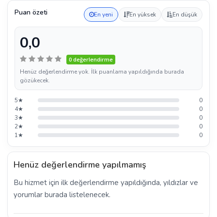
Puan özeti
En yeni
En yüksek
En düşük
0,0
0 değerlendirme
Henüz değerlendirme yok. İlk puanlama yapıldığında burada
gözükecek.
5★
0
4★
0
3★
0
2★
0
1★
0
Henüz değerlendirme yapılmamış
Bu hizmet için ilk değerlendirme yapıldığında, yıldızlar ve
yorumlar burada listelenecek.