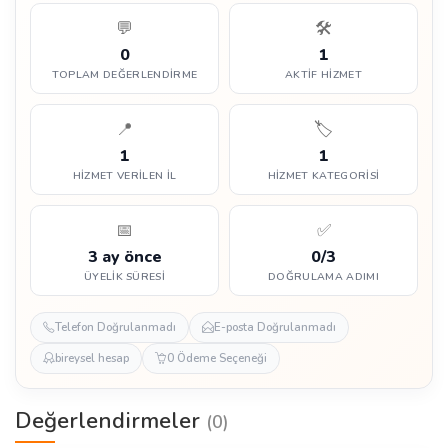
💬
🛠️
0
1
TOPLAM DEĞERLENDIRME
AKTIF HIZMET
📍
🏷️
1
1
HIZMET VERILEN İL
HIZMET KATEGORISI
📅
✅
3 ay önce
0/3
ÜYELIK SÜRESI
DOĞRULAMA ADIMI
Telefon Doğrulanmadı
E-posta Doğrulanmadı
bireysel hesap
0 Ödeme Seçeneği
Değerlendirmeler
(0)