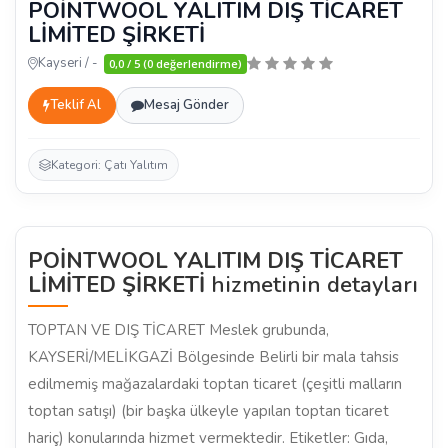
POİNTWOOL YALITIM DIŞ TİCARET
LİMİTED ŞİRKETİ
Kayseri / -
0,0 / 5 (0 değerlendirme)
Teklif Al
Mesaj Gönder
Kategori: Çatı Yalıtım
POİNTWOOL YALITIM DIŞ TİCARET
LİMİTED ŞİRKETİ
hizmetinin detayları
TOPTAN VE DIŞ TİCARET Meslek grubunda,
KAYSERİ/MELİKGAZİ Bölgesinde Belirli bir mala tahsis
edilmemiş mağazalardaki toptan ticaret (çeşitli malların
toptan satışı) (bir başka ülkeyle yapılan toptan ticaret
hariç) konularında hizmet vermektedir. Etiketler: Gıda,