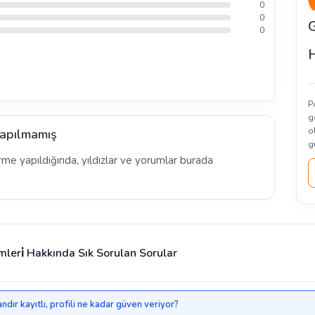
0
0
G
0
H
P
g
o
apılmamış
g
rme yapıldığında, yıldızlar ve yorumlar burada
mleri̇ Hakkında Sık Sorulan Sorular
ndır kayıtlı, profili ne kadar güven veriyor?