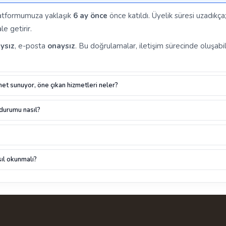
platformumuza yaklaşık
6 ay önce
önce katıldı. Üyelik süresi uzadıkç
le getirir.
ysız
, e-posta
onaysız
. Bu doğrulamalar, iletişim sürecinde oluşabil
met sunuyor, öne çıkan hizmetleri neler?
 durumu nasıl?
ıl okunmalı?