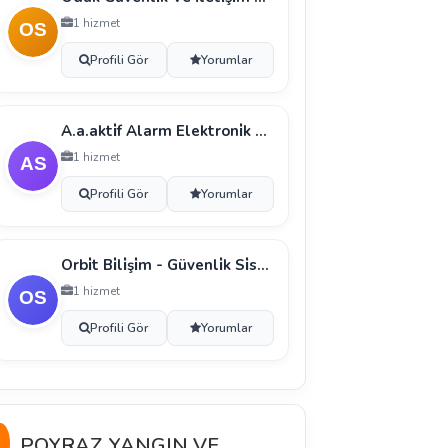
1 hizmet
Profili Gör
Yorumlar
A.a.akti̇f Alarm Elektroni̇k Alarm Ve Güvenli̇k Si̇ste
1 hizmet
Profili Gör
Yorumlar
Orbi̇t Bi̇li̇şi̇m - Güvenli̇k Si̇stemleri̇
1 hizmet
Profili Gör
Yorumlar
POYRAZ YANGIN VE