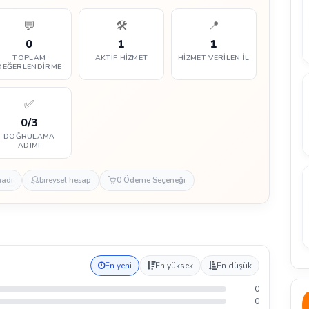
💬
🛠️
📍
0
1
1
TOPLAM
AKTIF HIZMET
HIZMET VERILEN İL
DEĞERLENDIRME
✅
0/3
DOĞRULAMA
ADIMI
madı
bireysel hesap
0 Ödeme Seçeneği
En yeni
En yüksek
En düşük
0
0