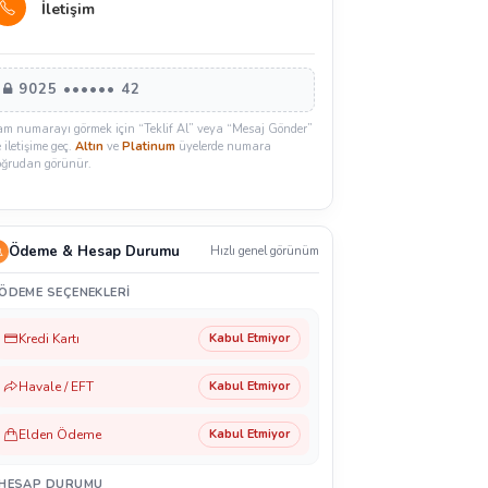
İletişim
9025 •••••• 42
am numarayı görmek için “Teklif Al” veya “Mesaj Gönder”
e iletişime geç.
Altın
ve
Platinum
üyelerde numara
oğrudan görünür.
Ödeme & Hesap Durumu
Hızlı genel görünüm
ÖDEME SEÇENEKLERI
Kredi Kartı
Kabul Etmiyor
Havale / EFT
Kabul Etmiyor
Elden Ödeme
Kabul Etmiyor
HESAP DURUMU