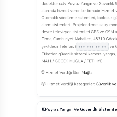
dedektör cctv Poyraz Yangın ve Güvenlik Si
alanında hizmet veren bir firmadır Hizmet v
Otomatik söndürme sistemleri, kablosuz güve
alarm sistemleri : Projelendirme, satış, mo
devre televizyon sistemleri GPS ve GSM araç
Firma, Cumhuriyet Mahallesi, 48310 Göcek, 
şekildedir Telefon: (
ve 6
••• ••• •• ••
Etiketler: güvenlik sistemi, kamera, yangı
MAH. / GÖCEK MUĞLA / FETHİYE
Hizmet Verdiği İller:
Muğla
Hizmet Verdiği Kategoriler:
Güvenlik ve
Poyraz Yangın Ve Güvenli̇k Si̇steml