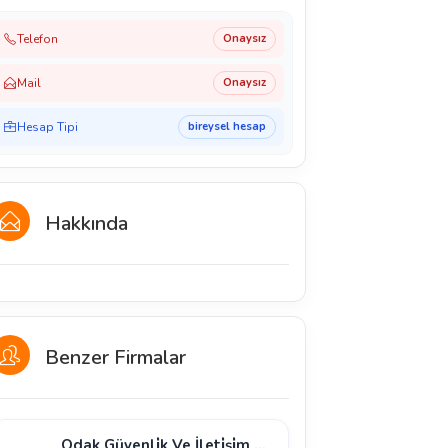
Telefon
Onaysız
Mail
Onaysız
Hesap Tipi
bireysel hesap
Hakkında
Benzer Firmalar
Odak Güvenli̇k Ve İleti̇şi̇m Si̇stemleri̇