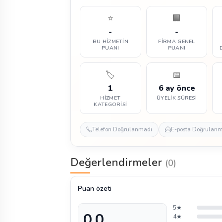
⭐
🏢
-
-
BU HIZMETIN
FIRMA GENEL
PUANI
PUANI
🏷️
📅
1
6 ay önce
HIZMET
ÜYELIK SÜRESI
KATEGORISI
Telefon Doğrulanmadı
E-posta Doğrulan
Değerlendirmeler
(0)
Puan özeti
5★
0,0
4★