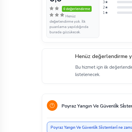
3★
2★
0 değerlendirme
1★
Henüz
değerlendirme yok. İlk
puanlama yapıldığında
burada gözükecek.
Henüz değerlendirme y
Bu hizmet için ilk değerlendi
listelenecek.
Poyraz Yangın Ve Güvenli̇k Si̇ste
Poyraz Yangın Ve Güvenli̇k Si̇stemleri̇ ne zama