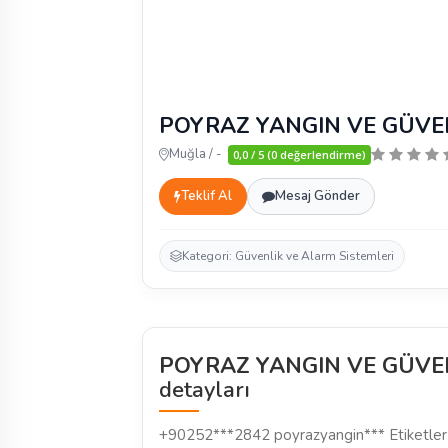
POYRAZ YANGIN VE GÜVEN
Muğla / -
0,0 / 5 (0 değerlendirme)
Teklif Al
Mesaj Gönder
Kategori: Güvenlik ve Alarm Sistemleri
POYRAZ YANGIN VE GÜVEN
detayları
+90252***2842 poyrazyangin*** Etiketler 