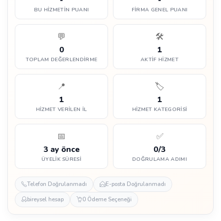
BU HIZMETIN PUANI
FIRMA GENEL PUANI
💬
🛠️
0
1
TOPLAM DEĞERLENDIRME
AKTIF HIZMET
📍
🏷️
1
1
HIZMET VERILEN İL
HIZMET KATEGORISI
📅
✅
3 ay önce
0/3
ÜYELIK SÜRESI
DOĞRULAMA ADIMI
Telefon Doğrulanmadı
E-posta Doğrulanmadı
bireysel hesap
0 Ödeme Seçeneği