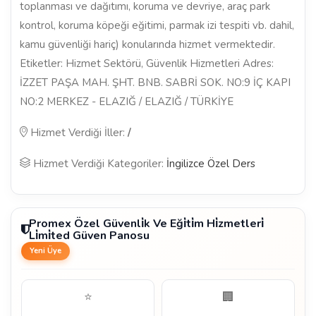
toplanması ve dağıtımı, koruma ve devriye, araç park
kontrol, koruma köpeği eğitimi, parmak izi tespiti vb. dahil,
kamu güvenliği hariç) konularında hizmet vermektedir.
Etiketler: Hizmet Sektörü, Güvenlik Hizmetleri Adres:
İZZET PAŞA MAH. ŞHT. BNB. SABRİ SOK. NO:9 İÇ KAPI
NO:2 MERKEZ - ELAZIĞ / ELAZIĞ / TÜRKİYE
Hizmet Verdiği İller:
/
Hizmet Verdiği Kategoriler:
İngilizce Özel Ders
Promex Özel Güvenli̇k Ve Eği̇ti̇m Hi̇zmetleri̇
Li̇mi̇ted Güven Panosu
Yeni Üye
⭐
🏢
-
-