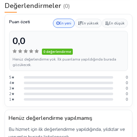
Değerlendirmeler
(0)
Puan özeti
En yeni
En yüksek
En düşük
0,0
0 değerlendirme
Henüz değerlendirme yok. İlk puanlama yapıldığında burada
gözükecek.
5★
0
4★
0
3★
0
2★
0
1★
0
Henüz değerlendirme yapılmamış
Bu hizmet için ilk değerlendirme yapıldığında, yıldızlar ve
yorumlar burada listelenecek.