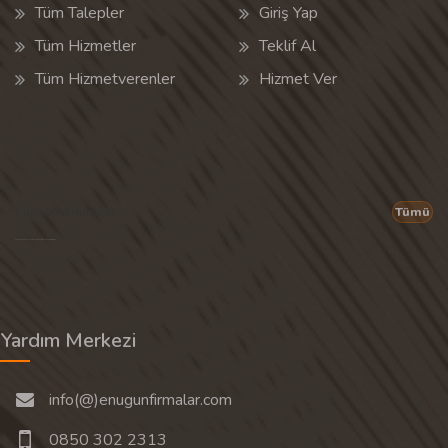
Tüm Talepler
Giriş Yap
Tüm Hizmetler
Teklif Al
Tüm Hizmetverenler
Hizmet Ver
Popüler Aramalar
Tümü
Son 30 günün popüler aramalarından rastgele 20 tanesi gösterilir.
Yardım Merkezi
info(@)enugunfirmalar.com
0850 302 2313