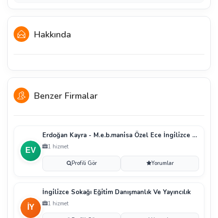
Hakkında
Benzer Firmalar
Erdoğan Kayra - M.e.b.mani̇sa Özel Ece İngi̇li̇zce Ve
1 hizmet
Profili Gör
Yorumlar
İngi̇li̇zce Sokağı Eği̇ti̇m Danışmanlık Ve Yayıncılık
1 hizmet