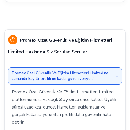
Promex Özel Güvenli̇k Ve Eği̇ti̇m Hi̇zmetleri̇
Li̇mi̇ted Hakkında Sık Sorulan Sorular
Promex Özel Güvenli̇k Ve Eği̇ti̇m Hi̇zmetleri̇ Li̇mi̇ted ne
zamandır kayıtlı, profili ne kadar güven veriyor?
Promex Özel Güvenli̇k Ve Eği̇ti̇m Hi̇zmetleri̇ Li̇mi̇ted,
platformumuza yaklaşık
3 ay önce
önce katıldı. Üyelik
süresi uzadıkça; güncel hizmetler, açıklamalar ve
gerçek kullanıcı yorumları profili daha güvenilir hale
getirir.