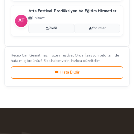
Atta Festi̇val Prodüksi̇yon Ve Eği̇ti̇m Hi̇zmetleri̇ Ti̇c
1 hizmet
Profil
Yorumlar
Recep Can Gemalmaz Frozen Festi̇val Organi̇zasyon bilgilerinde
hata mı gördünüz? Bize haber verin, hızlıca düzeltelim.
Hata Bildir