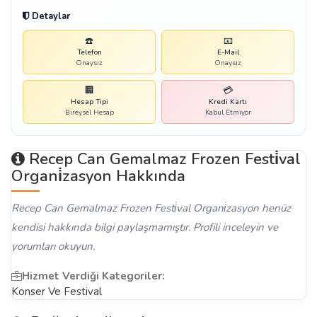
Detaylar
☎️
📧
Telefon
E-Mail
Onaysız
Onaysız
🏢
💳
Hesap Tipi
Kredi Kartı
Bireysel Hesap
Kabul Etmiyor
Recep Can Gemalmaz Frozen Festi̇val
Organi̇zasyon Hakkında
Recep Can Gemalmaz Frozen Festi̇val Organi̇zasyon henüz
kendisi hakkında bilgi paylaşmamıştır. Profili inceleyin ve
yorumları okuyun.
Hizmet Verdiği Kategoriler:
Konser Ve Festival