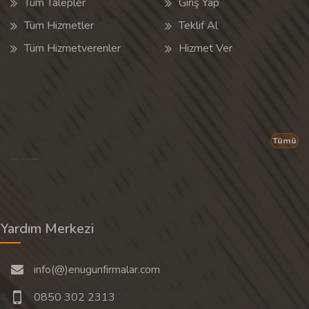
Tüm Talepler
Giriş Yap
Tüm Hizmetler
Teklif Al
Tüm Hizmetverenler
Hizmet Ver
Popüler Aramalar
Tümü
Son 30 günün popüler aramalarından rastgele 20 tanesi gösterilir.
Yardım Merkezi
info(@)enugunfirmalar.com
0850 302 2313