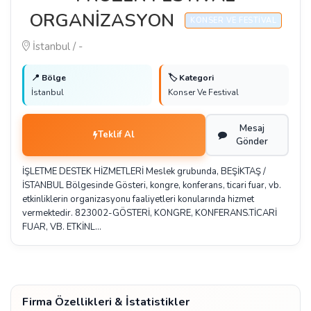
ORGANİZASYON
KONSER VE FESTIVAL
İstanbul / -
📍 Bölge
🏷️ Kategori
İstanbul
Konser Ve Festival
Mesaj
Teklif Al
Gönder
İŞLETME DESTEK HİZMETLERİ Meslek grubunda, BEŞİKTAŞ /
İSTANBUL Bölgesinde Gösteri, kongre, konferans, ticari fuar, vb.
etkinliklerin organizasyonu faaliyetleri konularında hizmet
vermektedir. 823002-GÖSTERİ, KONGRE, KONFERANS.TİCARİ
FUAR, VB. ETKİNL…
Firma Özellikleri & İstatistikler