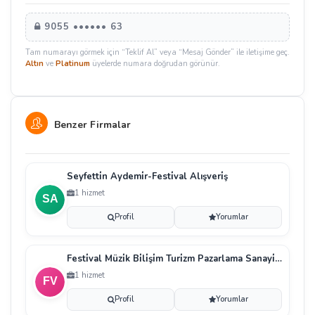
9055 •••••• 63
Tam numarayı görmek için “Teklif Al” veya “Mesaj Gönder” ile iletişime geç.
Altın
ve
Platinum
üyelerde numara doğrudan görünür.
Benzer Firmalar
Seyfetti̇n Aydemi̇r-Festi̇val Alışveri̇ş
1 hizmet
Profil
Yorumlar
Festi̇val Müzi̇k Bi̇li̇şi̇m Turi̇zm Pazarlama Sanayi̇ Ve
1 hizmet
Profil
Yorumlar