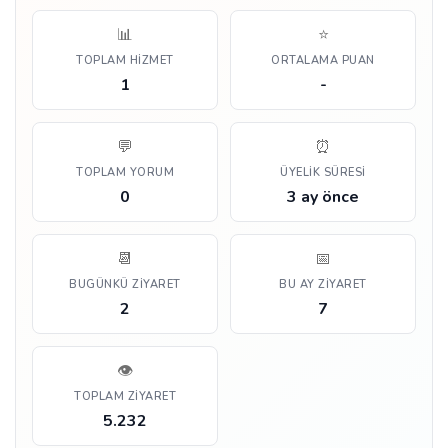
📊
⭐
TOPLAM HIZMET
ORTALAMA PUAN
1
-
💬
⏰
TOPLAM YORUM
ÜYELIK SÜRESI
0
3 ay önce
📆
📅
BUGÜNKÜ ZIYARET
BU AY ZIYARET
2
7
👁️
TOPLAM ZIYARET
5.232