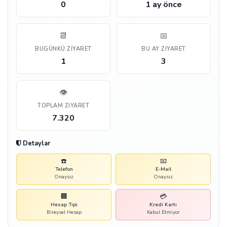
0
1 ay önce
📆
📅
BUGÜNKÜ ZIYARET
BU AY ZIYARET
1
3
👁️
TOPLAM ZIYARET
7.320
Detaylar
☎️
📧
Telefon
E-Mail
Onaysız
Onaysız
🏢
💳
Hesap Tipi
Kredi Kartı
Bireysel Hesap
Kabul Etmiyor