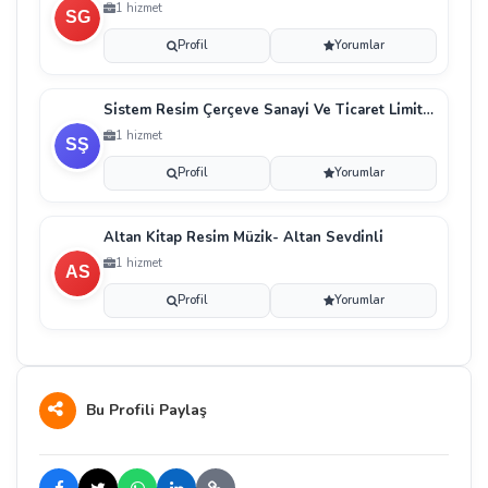
1 hizmet
Profil
Yorumlar
Si̇stem Resi̇m Çerçeve Sanayi̇ Ve Ti̇caret Li̇mi̇ted Şi̇r
1 hizmet
Profil
Yorumlar
Altan Ki̇tap Resi̇m Müzi̇k- Altan Sevdi̇nli̇
1 hizmet
Profil
Yorumlar
Bu Profili Paylaş