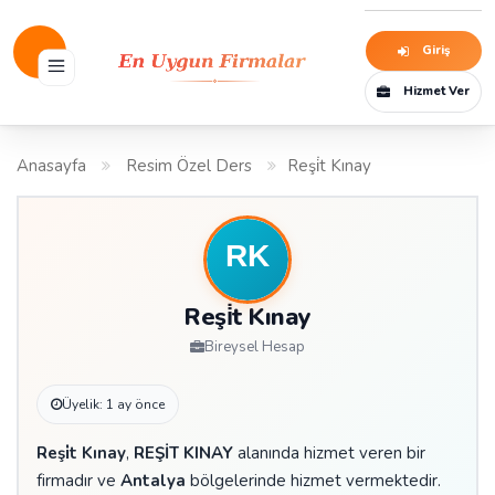
Giriş
Hizmet Ver
Anasayfa
Resim Özel Ders
Reşi̇t Kınay
Reşi̇t Kınay
Bireysel Hesap
Üyelik: 1 ay önce
Reşi̇t Kınay
,
REŞİT KINAY
alanında hizmet veren bir
firmadır ve
Antalya
bölgelerinde hizmet vermektedir.