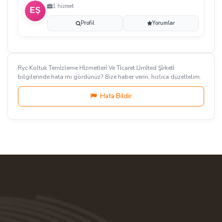
1 hizmet
Profil
Yorumlar
Ryc Koltuk Temi̇zleme Hi̇zmetleri̇ Ve Ti̇caret Li̇mi̇ted Şi̇rketi̇
bilgilerinde hata mı gördünüz? Bize haber verin, hızlıca düzeltelim.
Hata Bildir