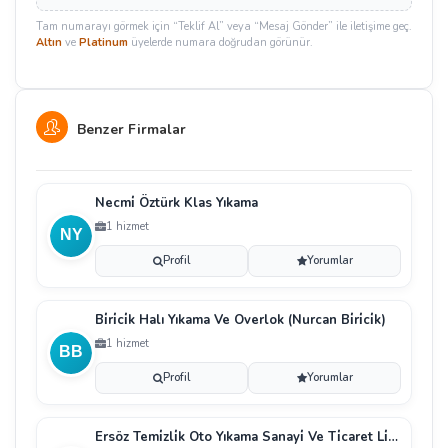
Tam numarayı görmek için “Teklif Al” veya “Mesaj Gönder” ile iletişime geç.
Altın
ve
Platinum
üyelerde numara doğrudan görünür.
Benzer Firmalar
Necmi̇ Öztürk Klas Yıkama
1 hizmet
Profil
Yorumlar
Bi̇ri̇ci̇k Halı Yıkama Ve Overlok (Nurcan Bi̇ri̇ci̇k)
1 hizmet
Profil
Yorumlar
Ersöz Temi̇zli̇k Oto Yıkama Sanayi̇ Ve Ti̇caret Li̇mi̇ted Şi̇rketi̇