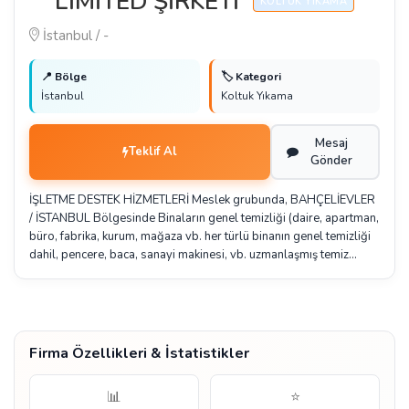
LİMİTED ŞİRKETİ
KOLTUK YIKAMA
İstanbul / -
📍 Bölge
🏷️ Kategori
İstanbul
Koltuk Yıkama
Mesaj
Teklif Al
Gönder
İŞLETME DESTEK HİZMETLERİ Meslek grubunda, BAHÇELİEVLER
/ İSTANBUL Bölgesinde Binaların genel temizliği (daire, apartman,
büro, fabrika, kurum, mağaza vb. her türlü binanın genel temizliği
dahil, pencere, baca, sanayi makinesi, vb. uzmanlaşmış temiz…
Firma Özellikleri & İstatistikler
📊
⭐