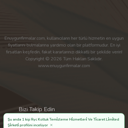
Enuygunfirmalar.com, kullanıcıların her türlü hizmetin en uygun
fiyatlarını bulmalarına yardımcı olan bir platformudur. En iyi
fırsatları keşfedin, fakat kararlarınızı dikkatli bir şekilde verin!
Copyright © 2026 Tüm Hakları Saklıdır.
www.enuygunfirmalar.com
Bizi Takip Edin
Şu anda 1 kişi Ryc Koltuk Temi̇zleme Hi̇zmetleri̇ Ve Ti̇caret Li̇mi̇ted
×
Şi̇rketi̇ profilini inceliyor