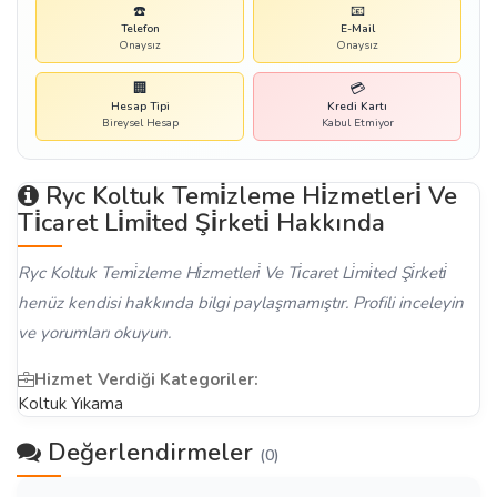
☎️
📧
Telefon
E-Mail
Onaysız
Onaysız
🏢
💳
Hesap Tipi
Kredi Kartı
Bireysel Hesap
Kabul Etmiyor
Ryc Koltuk Temi̇zleme Hi̇zmetleri̇ Ve
Ti̇caret Li̇mi̇ted Şi̇rketi̇ Hakkında
Ryc Koltuk Temi̇zleme Hi̇zmetleri̇ Ve Ti̇caret Li̇mi̇ted Şi̇rketi̇
henüz kendisi hakkında bilgi paylaşmamıştır. Profili inceleyin
ve yorumları okuyun.
Hizmet Verdiği Kategoriler:
Koltuk Yıkama
Değerlendirmeler
(0)