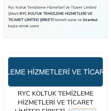
Ryc Koltuk Temi̇zleme Hi̇zmetleri̇ Ve Ti̇caret Li̇mi̇ted
Şi̇rketi̇
RYC KOLTUK TEMİZLEME HİZMETLERİ VE
TİCARET LİMİTED ŞİRKETİ
hizmeti sunar ve
İstanbul
başta olmak üzere .
RYC KOLTUK TEMİZLEME
HİZMETLERİ VE TİCARET