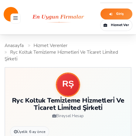
Giriş
Hizmet Ver
Anasayfa
Hizmet Verenler
Ryc Koltuk Temi̇zleme Hi̇zmetleri̇ Ve Ti̇caret Li̇mi̇ted
Şi̇rketi̇
Ryc Koltuk Temi̇zleme Hi̇zmetleri̇ Ve
Ti̇caret Li̇mi̇ted Şi̇rketi̇
Bireysel Hesap
Üyelik: 6 ay önce