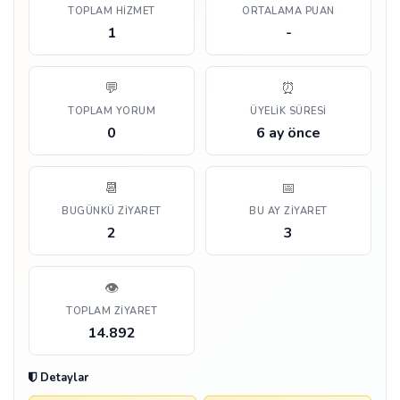
TOPLAM HIZMET
ORTALAMA PUAN
1
-
💬
⏰
TOPLAM YORUM
ÜYELIK SÜRESI
0
6 ay önce
📆
📅
BUGÜNKÜ ZIYARET
BU AY ZIYARET
2
3
👁️
TOPLAM ZIYARET
14.892
Detaylar