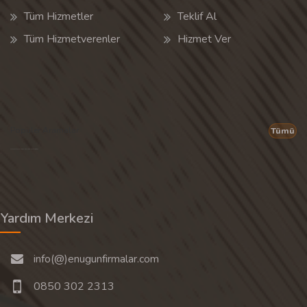
Tüm Hizmetler
Teklif Al
Tüm Hizmetverenler
Hizmet Ver
Popüler Aramalar
Tümü
Son 30 günün popüler aramalarından rastgele 20 tanesi gösterilir.
Yardım Merkezi
info(@)enugunfirmalar.com
0850 302 2313