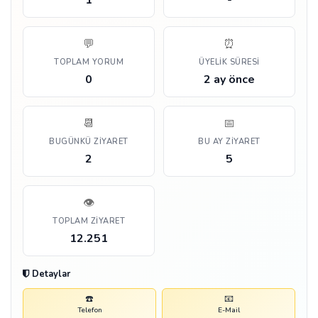
1
-
💬
⏰
TOPLAM YORUM
ÜYELIK SÜRESI
0
2 ay önce
📆
📅
BUGÜNKÜ ZIYARET
BU AY ZIYARET
2
5
👁️
TOPLAM ZIYARET
12.251
Detaylar
☎️
📧
Telefon
E-Mail