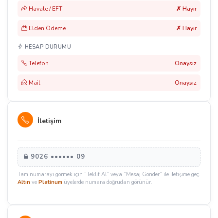
Havale / EFT
✗ Hayır
Elden Ödeme
✗ Hayır
HESAP DURUMU
Telefon
Onaysız
Mail
Onaysız
İletişim
9026 •••••• 09
Tam numarayı görmek için “Teklif Al” veya “Mesaj Gönder” ile iletişime geç.
Altın
ve
Platinum
üyelerde numara doğrudan görünür.