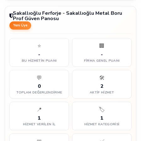
Sakallıoğlu Ferforje - Sakallıoğlu Metal Boru
Prof Güven Panosu
Yeni Üye
⭐
🏢
-
-
BU HIZMETIN PUANI
FIRMA GENEL PUANI
💬
🛠️
0
2
TOPLAM DEĞERLENDIRME
AKTIF HIZMET
📍
🏷️
1
1
HIZMET VERILEN İL
HIZMET KATEGORISI