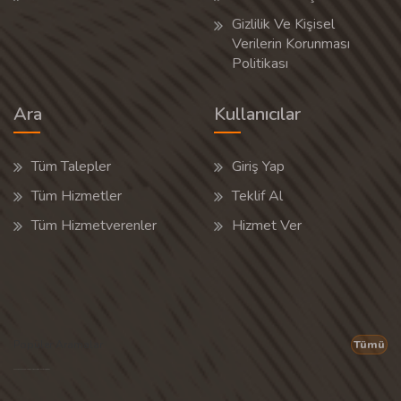
Gizlilik Ve Kişisel
Verilerin Korunması
Politikası
Ara
Kullanıcılar
Tüm Talepler
Giriş Yap
Tüm Hizmetler
Teklif Al
Tüm Hizmetverenler
Hizmet Ver
Popüler Aramalar
Tümü
Son 30 günün popüler aramalarından rastgele 20 tanesi gösterilir.