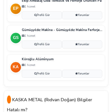
Eki̇p Ambalaj Gıda Temi̇zli̇k Ve Ferforje Ürünleri̇ Pa
1 hizmet
Profili Gör
Yorumlar
Gümüşyıldız Maki̇na - Gümüşyıldız Maki̇na Ferforje S
1 hizmet
Profili Gör
Yorumlar
Köroğlu Alümi̇nyum
1 hizmet
Profili Gör
Yorumlar
KASKA METAL (Rıdvan Doğan) Bilgiler
Hatalı mı?