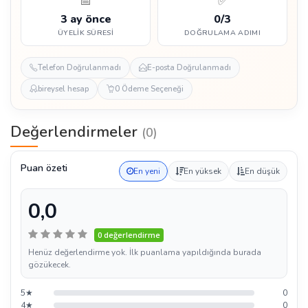
📅
✅
3 ay önce
0/3
ÜYELIK SÜRESI
DOĞRULAMA ADIMI
Telefon Doğrulanmadı
E-posta Doğrulanmadı
bireysel hesap
0 Ödeme Seçeneği
Değerlendirmeler
(0)
Puan özeti
En yeni
En yüksek
En düşük
0,0
0 değerlendirme
Henüz değerlendirme yok. İlk puanlama yapıldığında burada
gözükecek.
5★
0
4★
0