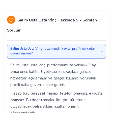
Sali̇m Usta Usta Vi̇nç Hakkında Sık Sorulan
Sorular
Sali̇m Usta Usta Vi̇nç ne zamandır kayıtlı, profili ne kadar
güven veriyor?
Sali̇m Usta Usta Vi̇nç, platformumuza yaklaşık
3 ay
önce
önce katıldı. Üyelik süresi uzadıkça; güncel
hizmetler, açıklamalar ve gerçek kullanıcı yorumları
profili daha güvenilir hale getirir.
Hesap türü
bireysel hesap
. Telefon
onaysız
, e-posta
onaysız
. Bu doğrulamalar, iletişim sürecinde
oluşabilecek belirsizlikleri azaltan önemli
göstergelerdir.