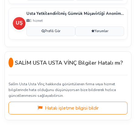
Usta Yetki̇lendi̇ri̇lmi̇ş Gümrük Müşavi̇rli̇ği̇ Anoni̇m Şi̇
1 hizmet
Profili Gör
Yorumlar
SALİM USTA USTA VİNÇ Bilgiler Hatalı mı?
Sali̇m Usta Usta Vi̇nç hakkında görüntülenen firma veya hizmet
bilgilerinde hata olduğunu düşünüyorsan bize bildirerek hızlıca
güncellenmesini sağlayabilirsin.
Hatalı işletme bilgisi bildir