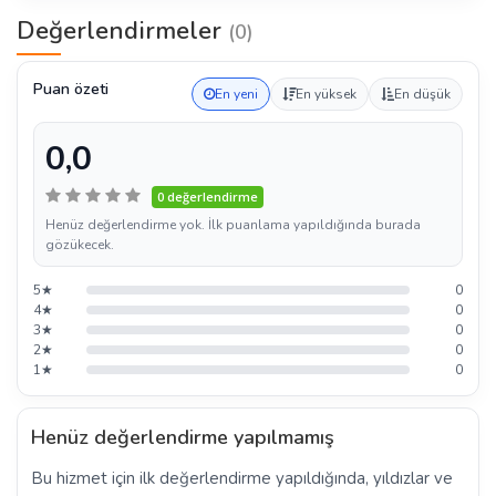
Değerlendirmeler
(0)
Puan özeti
En yeni
En yüksek
En düşük
0,0
0 değerlendirme
Henüz değerlendirme yok. İlk puanlama yapıldığında burada
gözükecek.
5★
0
4★
0
3★
0
2★
0
1★
0
Henüz değerlendirme yapılmamış
Bu hizmet için ilk değerlendirme yapıldığında, yıldızlar ve