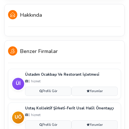
Hakkında
Benzer Firmalar
Üstadım Ocakbaşı Ve Restorant İşletmesi̇
1 hizmet
Profili Gör
Yorumlar
Ustaş Kollekti̇f Şi̇rketi̇-Feri̇t Usal Hali̇l Önentaşçı
1 hizmet
Profili Gör
Yorumlar