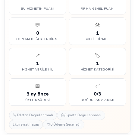
-
-
BU HIZMETIN PUANI
FIRMA GENEL PUANI
💬
🛠️
0
1
TOPLAM DEĞERLENDIRME
AKTIF HIZMET
📍
🏷️
1
1
HIZMET VERILEN İL
HIZMET KATEGORISI
📅
✅
3 ay önce
0/3
ÜYELIK SÜRESI
DOĞRULAMA ADIMI
Telefon Doğrulanmadı
E-posta Doğrulanmadı
bireysel hesap
0 Ödeme Seçeneği