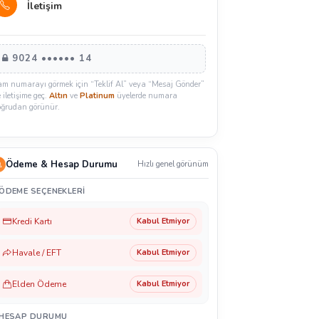
İletişim
9024 •••••• 14
am numarayı görmek için “Teklif Al” veya “Mesaj Gönder”
e iletişime geç.
Altın
ve
Platinum
üyelerde numara
oğrudan görünür.
Ödeme & Hesap Durumu
Hızlı genel görünüm
ÖDEME SEÇENEKLERI
Kredi Kartı
Kabul Etmiyor
Havale / EFT
Kabul Etmiyor
Elden Ödeme
Kabul Etmiyor
HESAP DURUMU