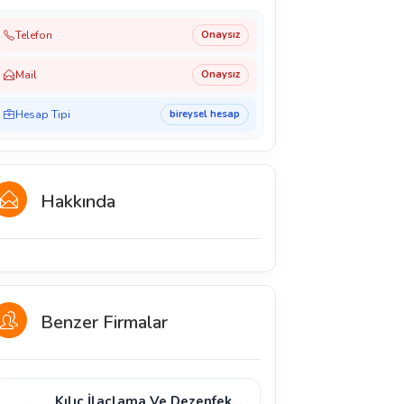
Telefon
Onaysız
Mail
Onaysız
Hesap Tipi
bireysel hesap
Hakkında
Benzer Firmalar
Kılıç İlaçlama Ve Dezenfeksi̇yon (Okan Kılıç)