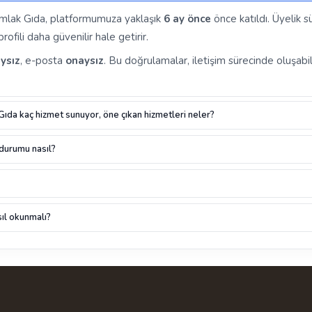
 Emlak Gıda, platformumuza yaklaşık
6 ay önce
önce katıldı. Üyelik s
ofili daha güvenilir hale getirir.
ysız
, e-posta
onaysız
. Bu doğrulamalar, iletişim sürecinde oluşabil
 Gıda kaç hizmet sunuyor, öne çıkan hizmetleri neler?
 durumu nasıl?
ıl okunmalı?