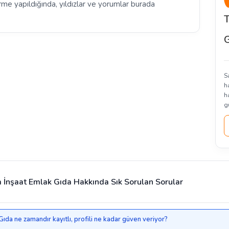
rme yapıldığında, yıldızlar ve yorumlar burada
G
S
h
h
g
m İnşaat Emlak Gıda Hakkında Sık Sorulan Sorular
Gıda ne zamandır kayıtlı, profili ne kadar güven veriyor?