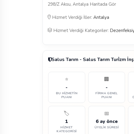
298/Z Aksu, Antalya Haritada Gör
Hizmet Verdiği İller:
Antalya
Hizmet Verdiği Kategoriler:
Dezenfeksi
Salus Tarım - Salus Tarım Turi̇zm İ
⭐
🏢
-
-
BU HIZMETIN
FIRMA GENEL
PUANI
PUANI
🏷️
📅
1
6 ay önce
HIZMET
ÜYELIK SÜRESI
KATEGORISI