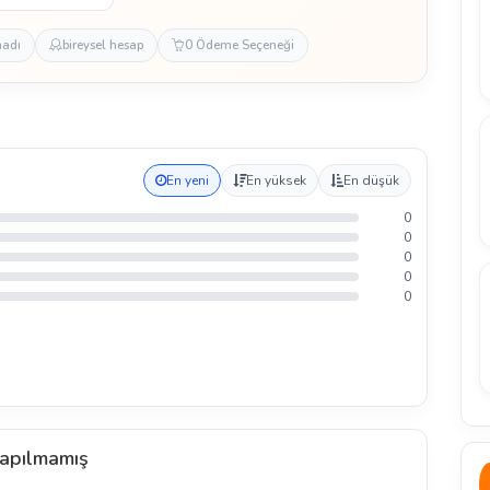
madı
bireysel hesap
0 Ödeme Seçeneği
En yeni
En yüksek
En düşük
0
0
0
0
0
apılmamış