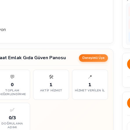
yon
nşaat Emlak Gıda Güven Panosu
Deneyimli Üye
💬
🛠️
📍
0
1
1
TOPLAM
AKTIF HIZMET
HIZMET VERILEN İL
DEĞERLENDIRME
✅
0/3
DOĞRULAMA
ADIMI