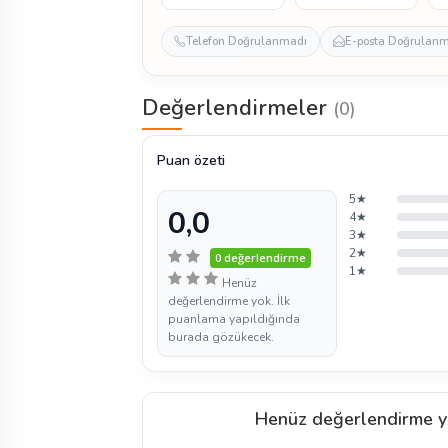
Telefon Doğrulanmadı
E-posta Doğrulan
Değerlendirmeler
(0)
Puan özeti
5★
0,0
4★
3★
2★
0 değerlendirme
1★
Henüz
değerlendirme yok. İlk
puanlama yapıldığında
burada gözükecek.
Henüz değerlendirme y