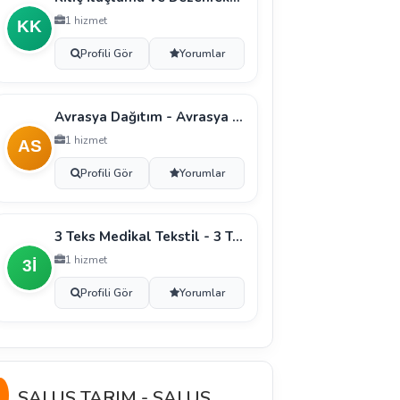
1 hizmet
Profili Gör
Yorumlar
Avrasya Dağıtım - Avrasya Dağıtım Ve Pazarlama San
1 hizmet
Profili Gör
Yorumlar
3 Teks Medi̇kal Teksti̇l - 3 Teks Teksti̇l Gıda İthal
1 hizmet
Profili Gör
Yorumlar
SALUS TARIM - SALUS