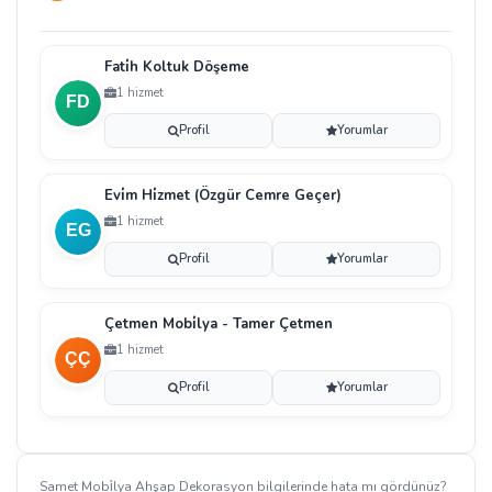
Fati̇h Koltuk Döşeme
1 hizmet
Profil
Yorumlar
Evi̇m Hi̇zmet (Özgür Cemre Geçer)
1 hizmet
Profil
Yorumlar
Çetmen Mobi̇lya - Tamer Çetmen
1 hizmet
Profil
Yorumlar
Samet Mobi̇lya Ahşap Dekorasyon bilgilerinde hata mı gördünüz?