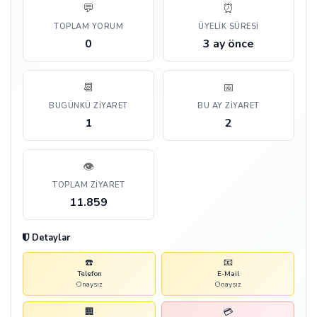
💬
⏰
TOPLAM YORUM
ÜYELIK SÜRESI
0
3 ay önce
📆
📅
BUGÜNKÜ ZIYARET
BU AY ZIYARET
1
2
👁️
TOPLAM ZIYARET
11.859
Detaylar
☎️
📧
Telefon
E-Mail
Onaysız
Onaysız
🏢
💳