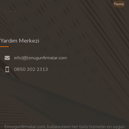
Popüler Aramalar
Tümü
Son 30 günün popüler aramalarından rastgele 20 tanesi gösterilir.
Yardım Merkezi
info(@)enugunfirmalar.com
0850 302 2313
Enuygunfirmalar.com, kullanıcıların her türlü hizmetin en uygun