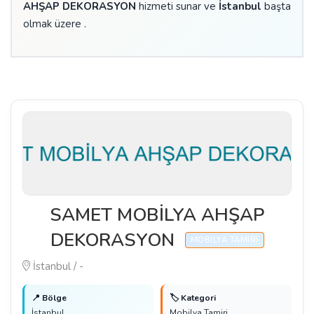
AHŞAP DEKORASYON
hizmeti sunar ve
İstanbul
başta
olmak üzere .
SAMET MOBİLYA AHŞAP
DEKORASYON
MOBILYA TAMIRI
İstanbul / -
📍 Bölge
🏷️ Kategori
İstanbul
Mobilya Tamiri