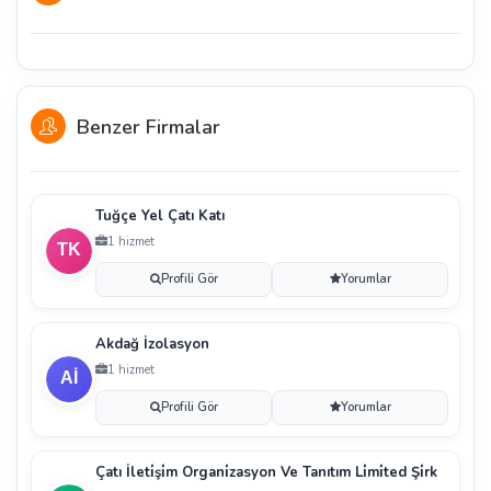
Benzer Firmalar
Tuğçe Yel Çatı Katı
1 hizmet
Profili Gör
Yorumlar
Akdağ İzolasyon
1 hizmet
Profili Gör
Yorumlar
Çatı İleti̇şi̇m Organi̇zasyon Ve Tanıtım Li̇mi̇ted Şi̇rk