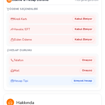
Ödeme & Hesap Durumu
Hızlı genel görünüm
ÖDEME SEÇENEKLERI
Kredi Kartı
Kabul Etmiyor
Havale / EFT
Kabul Etmiyor
Elden Ödeme
Kabul Etmiyor
HESAP DURUMU
Telefon
Onaysız
Mail
Onaysız
Hesap Tipi
bireysel hesap
Hakkında