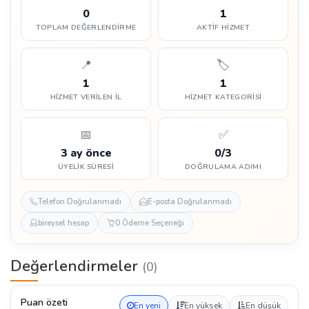
0
1
TOPLAM DEĞERLENDIRME
AKTIF HIZMET
📍
🏷️
1
1
HIZMET VERILEN İL
HIZMET KATEGORISI
📅
✅
3 ay önce
0/3
ÜYELIK SÜRESI
DOĞRULAMA ADIMI
Telefon Doğrulanmadı
E-posta Doğrulanmadı
bireysel hesap
0 Ödeme Seçeneği
Değerlendirmeler
(0)
Puan özeti
En yeni
En yüksek
En düşük