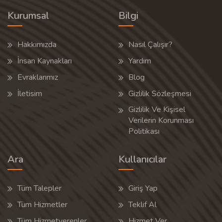
Kurumsal
Bilgi
Hakkımızda
Nasıl Çalışır?
İnsan Kaynakları
Yardım
Evraklarımız
Blog
İletisim
Gizlilik Sözleşmesi
Gizlilik Ve Kişisel
Verilerin Korunması
Politikası
Ara
Kullanıcılar
Tüm Talepler
Giriş Yap
Tüm Hizmetler
Teklif Al
Tüm Hizmetverenler
Hizmet Ver