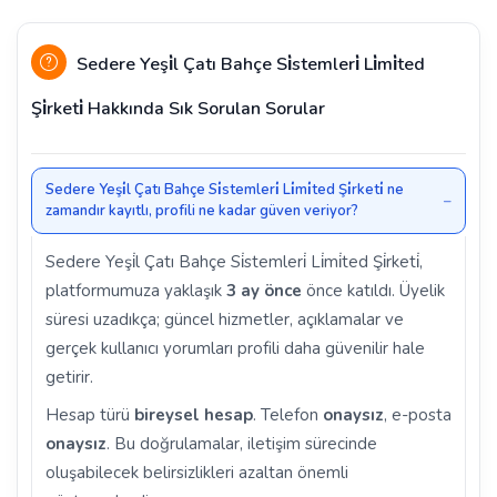
Sedere Yeşi̇l Çatı Bahçe Si̇stemleri̇ Li̇mi̇ted
Şi̇rketi̇ Hakkında Sık Sorulan Sorular
Sedere Yeşi̇l Çatı Bahçe Si̇stemleri̇ Li̇mi̇ted Şi̇rketi̇ ne
zamandır kayıtlı, profili ne kadar güven veriyor?
Sedere Yeşi̇l Çatı Bahçe Si̇stemleri̇ Li̇mi̇ted Şi̇rketi̇,
platformumuza yaklaşık
3 ay önce
önce katıldı. Üyelik
süresi uzadıkça; güncel hizmetler, açıklamalar ve
gerçek kullanıcı yorumları profili daha güvenilir hale
getirir.
Hesap türü
bireysel hesap
. Telefon
onaysız
, e-posta
onaysız
. Bu doğrulamalar, iletişim sürecinde
oluşabilecek belirsizlikleri azaltan önemli