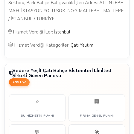
Sektörü, Park Bahçe Bahçıvanlık İşleri Adres: ALTINTEPE
MAH. İSTASYON YOLU SOK. NO:3 MALTEPE - MALTEPE
/ İSTANBUL / TÜRKİYE
Hizmet Verdiği İller:
İstanbul
Hizmet Verdiği Kategoriler:
Çatı Yalıtım
Sedere Yeşi̇l Çatı Bahçe Si̇stemleri̇ Li̇mi̇ted
Şi̇rketi̇ Güven Panosu
Yeni Üye
⭐
🏢
-
-
BU HIZMETIN PUANI
FIRMA GENEL PUANI
💬
🛠️