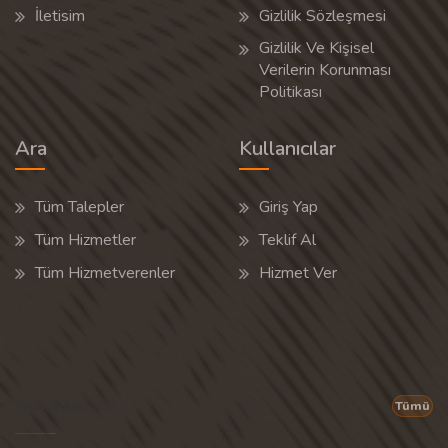
İletisim
Gizlilik Sözleşmesi
Gizlilik Ve Kişisel
Verilerin Korunması
Politikası
Ara
Kullanıcılar
Tüm Talepler
Giriş Yap
Tüm Hizmetler
Teklif Al
Tüm Hizmetverenler
Hizmet Ver
Popüler Aramalar
Tümü
Son 30 günün popüler aramalarından rastgele 20 tanesi gösterilir.