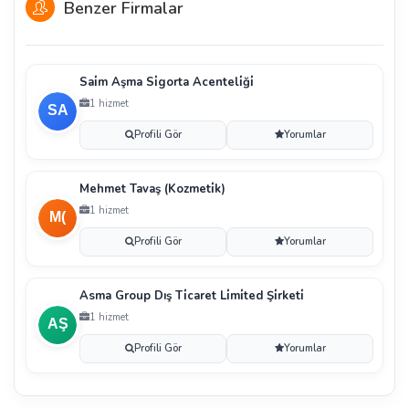
Benzer Firmalar
Sai̇m Aşma Si̇gorta Acenteli̇ği̇
1 hizmet
Profili Gör
Yorumlar
Mehmet Tavaş (Kozmeti̇k)
1 hizmet
Profili Gör
Yorumlar
Asma Group Dış Ti̇caret Li̇mi̇ted Şi̇rketi̇
1 hizmet
Profili Gör
Yorumlar