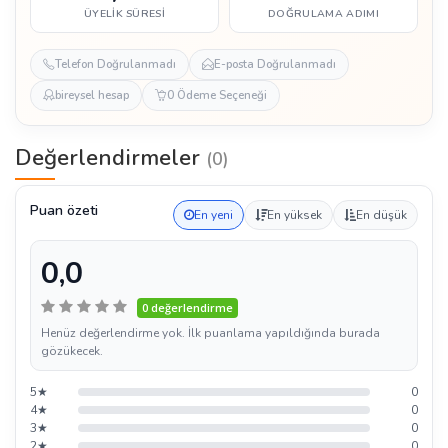
ÜYELIK SÜRESI
DOĞRULAMA ADIMI
Telefon Doğrulanmadı
E-posta Doğrulanmadı
bireysel hesap
0 Ödeme Seçeneği
Değerlendirmeler
(0)
Puan özeti
En yeni
En yüksek
En düşük
0,0
0 değerlendirme
Henüz değerlendirme yok. İlk puanlama yapıldığında burada
gözükecek.
5★
0
4★
0
3★
0
2★
0