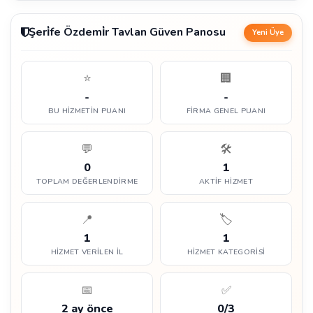
Şeri̇fe Özdemi̇r Tavlan Güven Panosu
Yeni Üye
⭐
🏢
-
-
BU HIZMETIN PUANI
FIRMA GENEL PUANI
💬
🛠️
0
1
TOPLAM DEĞERLENDIRME
AKTIF HIZMET
📍
🏷️
1
1
HIZMET VERILEN İL
HIZMET KATEGORISI
📅
✅
2 ay önce
0/3