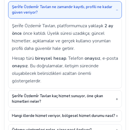
Şeri̇fe Özdemi̇r Tavlan ne zamandır kayıtlı, profili ne kadar
güven veriyor?
Şeri̇fe Özdemi̇r Tavlan, platformumuza yaklaşık
2 ay
önce
önce katıldı. Üyelik süresi uzadıkça; güncel
hizmetler, açıklamalar ve gerçek kullanıcı yorumları
profili daha güvenilir hale getirir.
Hesap türü
bireysel hesap
. Telefon
onaysız
, e-posta
onaysız
. Bu doğrulamalar, iletişim sürecinde
oluşabilecek belirsizlikleri azaltan önemli
göstergelerdir.
Şeri̇fe Özdemi̇r Tavlan kaç hizmet sunuyor, öne çıkan
hizmetleri neler?
Hangi illerde hizmet veriyor, bölgesel hizmet durumu nasıl?
Ödeme yöntemleri neler, süreç nasıl ilerliyor?