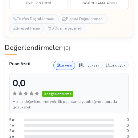
ÜYELIK SÜRESI
DOĞRULAMA ADIMI
Telefon Doğrulanmadı
E-posta Doğrulanmadı
bireysel hesap
0 Ödeme Seçeneği
Değerlendirmeler
(0)
Puan özeti
En yeni
En yüksek
En düşük
0,0
0 değerlendirme
Henüz değerlendirme yok. İlk puanlama yapıldığında burada
gözükecek.
5★
0
4★
0
3★
0
2★
0