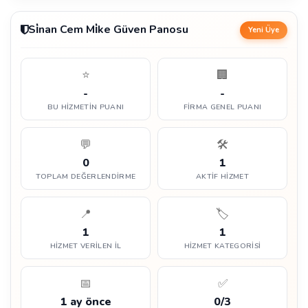
Si̇nan Cem Mi̇ke Güven Panosu
Yeni Üye
⭐
🏢
-
-
BU HIZMETIN PUANI
FIRMA GENEL PUANI
💬
🛠️
0
1
TOPLAM DEĞERLENDIRME
AKTIF HIZMET
📍
🏷️
1
1
HIZMET VERILEN İL
HIZMET KATEGORISI
📅
✅
1 ay önce
0/3