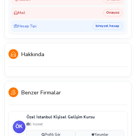
Mail
Onaysız
Hesap Tipi
bireysel hesap
Hakkında
Benzer Firmalar
Özel İstanbul Ki̇şi̇sel Geli̇şi̇m Kursu
1 hizmet
Profili Gör
Yorumlar