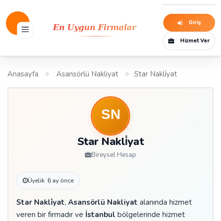
Giriş
Hizmet Ver
Anasayfa
Asansörlü Nakliyat
Star Nakli̇yat
Star Nakli̇yat
Bireysel Hesap
Üyelik: 6 ay önce
Star Nakli̇yat
,
Asansörlü Nakliyat
alanında hizmet
veren bir firmadır ve
İstanbul
bölgelerinde hizmet