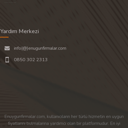
Son 30 günün popüler aramalarından rastgele 20 tanesi gösterilir.
Yardım Merkezi
info(@)enugunfirmalar.com
0850 302 2313
Enuygunfirmalar.com, kullanıcıların her türlü hizmetin en uygun
fiyatlarını bulmalarına yardımcı olan bir platformudur. En iyi