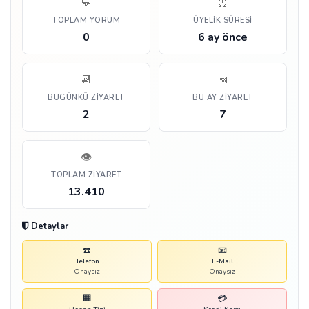
💬
⏰
TOPLAM YORUM
ÜYELIK SÜRESI
0
6 ay önce
📆
📅
BUGÜNKÜ ZIYARET
BU AY ZIYARET
2
7
👁️
TOPLAM ZIYARET
13.410
Detaylar
☎️
📧
Telefon
E-Mail
Onaysız
Onaysız
🏢
💳