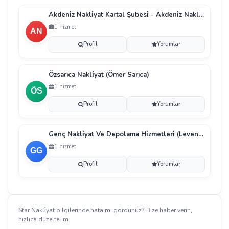
Akdeni̇z Nakli̇yat Kartal Şubesi̇ - Akdeni̇z Nakli̇yat
1 hizmet
Profil
Yorumlar
Özsarıca Nakli̇yat (Ömer Sarıca)
1 hizmet
Profil
Yorumlar
Genç Nakli̇yat Ve Depolama Hi̇zmetleri̇ (Levent Genç)
1 hizmet
Profil
Yorumlar
Star Nakli̇yat bilgilerinde hata mı gördünüz? Bize haber verin,
hızlıca düzeltelim.