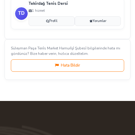
Teki̇rdağ Teni̇s Dersi̇
1 hizmet
Profil
Yorumlar
Süleyman Paşa Teni̇s Market Hamuri̇şi̇ Şubesi̇ bilgilerinde hata mı
gördünüz? Bize haber verin, hızlıca düzeltelim.
Hata Bildir