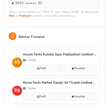
9055 •••••• 90
Tam numarayı görmek için “Teklif Al” veya “Mesaj Gönder” ile iletişime geç.
Altın
ve
Platinum
üyelerde numara doğrudan görünür.
Benzer Firmalar
Aryom Teni̇s Kulübü Spor Faali̇yetleri̇ Li̇mi̇ted Şi̇rke
1 hizmet
Profil
Yorumlar
Bursa Teni̇s Market Sanayi̇ Ve Ti̇caret Li̇mi̇ted Şi̇rke
1 hizmet
Profil
Yorumlar