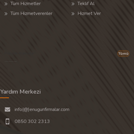
Tüm Hizmetler
Teklif Al
Tüm Hizmetverenler
Hizmet Ver
Popüler Aramalar
Tümü
Son 30 günün popüler aramalarından rastgele 20 tanesi gösterilir.
Yardım Merkezi
info(@)enugunfirmalar.com
0850 302 2313