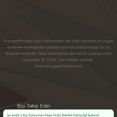
Enuygunfirmalar.com, kullanıcıların her türlü hizmetin en uygun
fiyatlarını bulmalarına yardımcı olan bir platformudur. En iyi
fırsatları keşfedin, fakat kararlarınızı dikkatli bir şekilde verin!
Copyright © 2026 Tüm Hakları Saklıdır.
www.enuygunfirmalar.com
Bizi Takip Edin
Şu anda 1 kişi Süleyman Paşa Teni̇s Market Hamuri̇şi̇ Şubesi̇