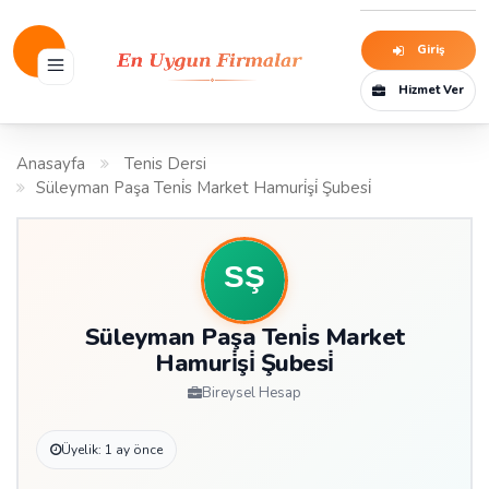
Giriş
Hizmet Ver
Anasayfa
Tenis Dersi
Süleyman Paşa Teni̇s Market Hamuri̇şi̇ Şubesi̇
Süleyman Paşa Teni̇s Market
Hamuri̇şi̇ Şubesi̇
Bireysel Hesap
Üyelik: 1 ay önce