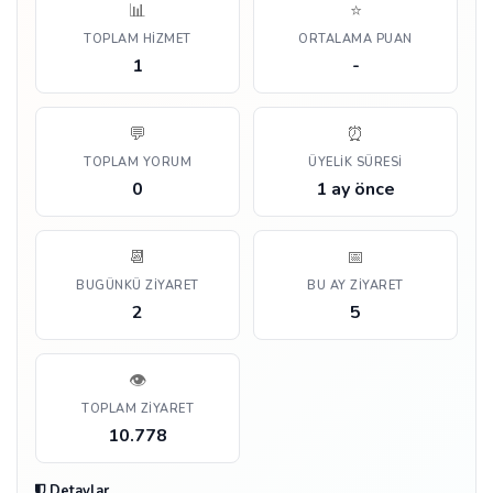
📊
⭐
TOPLAM HIZMET
ORTALAMA PUAN
1
-
💬
⏰
TOPLAM YORUM
ÜYELIK SÜRESI
0
1 ay önce
📆
📅
BUGÜNKÜ ZIYARET
BU AY ZIYARET
2
5
👁️
TOPLAM ZIYARET
10.778
Detaylar