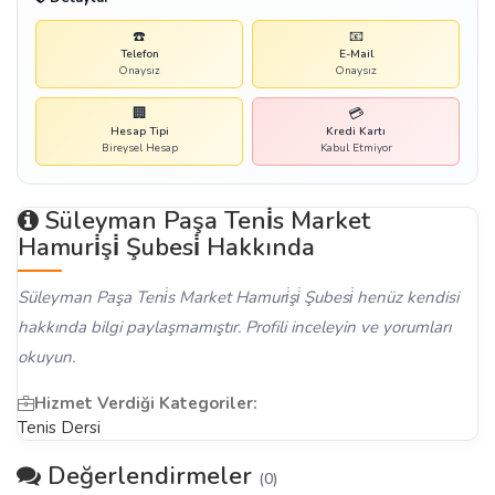
☎️
📧
Telefon
E-Mail
Onaysız
Onaysız
🏢
💳
Hesap Tipi
Kredi Kartı
Bireysel Hesap
Kabul Etmiyor
Süleyman Paşa Teni̇s Market
Hamuri̇şi̇ Şubesi̇ Hakkında
Süleyman Paşa Teni̇s Market Hamuri̇şi̇ Şubesi̇ henüz kendisi
hakkında bilgi paylaşmamıştır. Profili inceleyin ve yorumları
okuyun.
Hizmet Verdiği Kategoriler:
Tenis Dersi
Değerlendirmeler
(0)