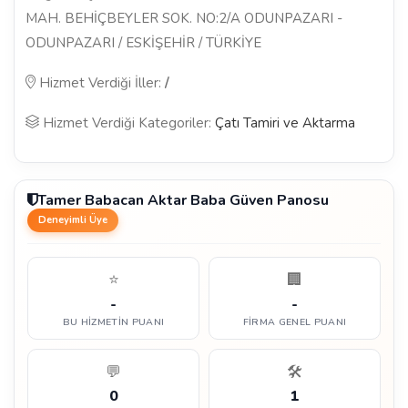
MAH. BEHİÇBEYLER SOK. NO:2/A ODUNPAZARI -
ODUNPAZARI / ESKİŞEHİR / TÜRKİYE
Hizmet Verdiği İller:
/
Hizmet Verdiği Kategoriler:
Çatı Tamiri ve Aktarma
Tamer Babacan Aktar Baba Güven Panosu
Deneyimli Üye
⭐
🏢
-
-
BU HIZMETIN PUANI
FIRMA GENEL PUANI
💬
🛠️
0
1