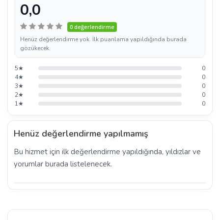
0,0
0 değerlendirme
Henüz değerlendirme yok. İlk puanlama yapıldığında burada
gözükecek.
5★
0
4★
0
3★
0
2★
0
1★
0
Henüz değerlendirme yapılmamış
Bu hizmet için ilk değerlendirme yapıldığında, yıldızlar ve
yorumlar burada listelenecek.