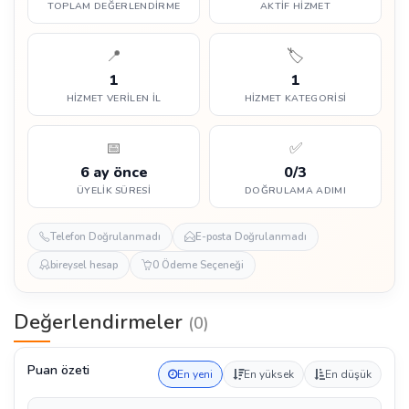
TOPLAM DEĞERLENDIRME
AKTIF HIZMET
📍
🏷️
1
1
HIZMET VERILEN İL
HIZMET KATEGORISI
📅
✅
6 ay önce
0/3
ÜYELIK SÜRESI
DOĞRULAMA ADIMI
Telefon Doğrulanmadı
E-posta Doğrulanmadı
bireysel hesap
0 Ödeme Seçeneği
Değerlendirmeler
(0)
Puan özeti
En yeni
En yüksek
En düşük