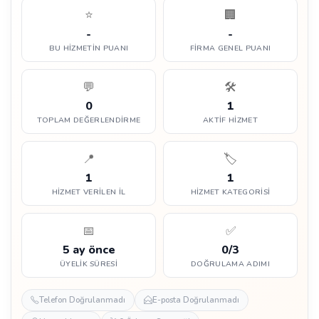
⭐
🏢
-
-
BU HIZMETIN PUANI
FIRMA GENEL PUANI
💬
🛠️
0
1
TOPLAM DEĞERLENDIRME
AKTIF HIZMET
📍
🏷️
1
1
HIZMET VERILEN İL
HIZMET KATEGORISI
📅
✅
5 ay önce
0/3
ÜYELIK SÜRESI
DOĞRULAMA ADIMI
Telefon Doğrulanmadı
E-posta Doğrulanmadı