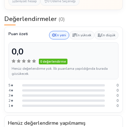
bireysel hesap
0 Ödeme Seçeneği
Değerlendirmeler
(0)
Puan özeti
En yeni
En yüksek
En düşük
0,0
0 değerlendirme
Henüz değerlendirme yok. İlk puanlama yapıldığında burada
gözükecek.
5★
0
4★
0
3★
0
2★
0
1★
0
Henüz değerlendirme yapılmamış