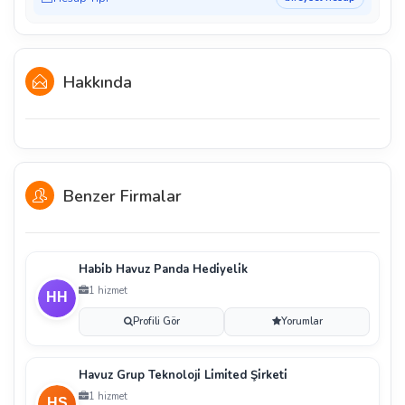
Hakkında
Benzer Firmalar
Habi̇b Havuz Panda Hedi̇yeli̇k
1 hizmet
Profili Gör
Yorumlar
Havuz Grup Teknoloji̇ Li̇mi̇ted Şi̇rketi̇
1 hizmet