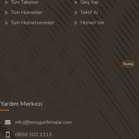
Tüm Talepler
Giriş Yap
Tüm Hizmetler
Teklif Al
Tüm Hizmetverenler
Hizmet Ver
Popüler Aramalar
Tümü
Son 30 günün popüler aramalarından rastgele 20 tanesi gösterilir.
Yardım Merkezi
info(@)enugunfirmalar.com
0850 302 2313