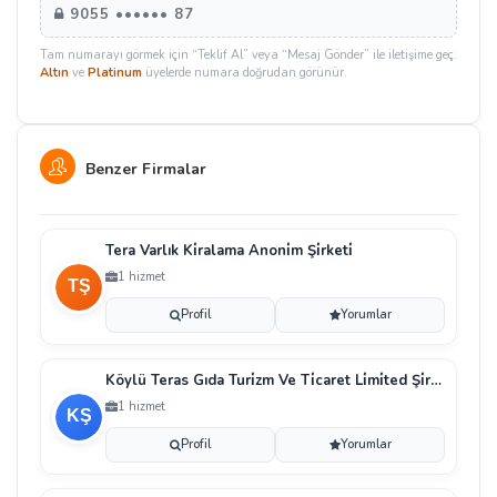
9055 •••••• 87
Tam numarayı görmek için “Teklif Al” veya “Mesaj Gönder” ile iletişime geç.
Altın
ve
Platinum
üyelerde numara doğrudan görünür.
Benzer Firmalar
Tera Varlık Ki̇ralama Anoni̇m Şi̇rketi̇
1 hizmet
Profil
Yorumlar
Köylü Teras Gıda Turi̇zm Ve Ti̇caret Li̇mi̇ted Şi̇rketi̇
1 hizmet
Profil
Yorumlar