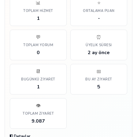
📊
⭐
TOPLAM HIZMET
ORTALAMA PUAN
1
-
💬
⏰
TOPLAM YORUM
ÜYELIK SÜRESI
0
2 ay önce
📆
📅
BUGÜNKÜ ZIYARET
BU AY ZIYARET
1
5
👁️
TOPLAM ZIYARET
9.087
Detaylar