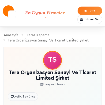
Giriş
Hizmet Ver
Anasayfa
Teras Kapama
Tera Organi̇zasyon Sanayi̇ Ve Ti̇caret Li̇mi̇ted Şi̇rket
Tera Organi̇zasyon Sanayi̇ Ve Ti̇caret
Li̇mi̇ted Şi̇rket
Bireysel Hesap
Üyelik: 2 ay önce