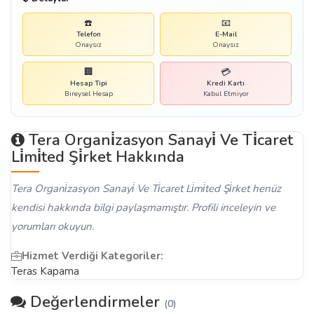
☎️
📧
Telefon
E-Mail
Onaysız
Onaysız
🏢
💳
Hesap Tipi
Kredi Kartı
Bireysel Hesap
Kabul Etmiyor
Tera Organi̇zasyon Sanayi̇ Ve Ti̇caret
Li̇mi̇ted Şi̇rket Hakkında
Tera Organi̇zasyon Sanayi̇ Ve Ti̇caret Li̇mi̇ted Şi̇rket henüz
kendisi hakkında bilgi paylaşmamıştır. Profili inceleyin ve
yorumları okuyun.
Hizmet Verdiği Kategoriler:
Teras Kapama
Değerlendirmeler
(0)