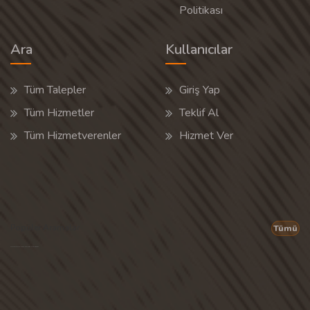
Politikası
Ara
Kullanıcılar
Tüm Talepler
Giriş Yap
Tüm Hizmetler
Teklif Al
Tüm Hizmetverenler
Hizmet Ver
Popüler Aramalar
Tümü
Son 30 günün popüler aramalarından rastgele 20 tanesi gösterilir.