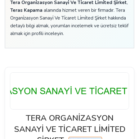
Tera Organi̇zasyon Sanayi̇ Ve Ti̇caret Li̇mi̇ted Şi̇rket
,
Teras Kapama
alanında hizmet veren bir firmadır. Tera
Organi̇zasyon Sanayi̇ Ve Ti̇caret Li̇mi̇ted Şi̇rket hakkında
detaylı bilgi almak, yorumları incelemek ve ücretsiz teklif
almak için profili inceleyin.
TERA ORGANİZASYON
SANAYİ VE TİCARET LİMİTED