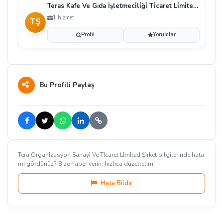
Teras Kafe Ve Gıda İşletmeci̇li̇ği̇ Ti̇caret Li̇mi̇ted Ş
1 hizmet
Profil
Yorumlar
Bu Profili Paylaş
Tera Organi̇zasyon Sanayi̇ Ve Ti̇caret Li̇mi̇ted Şi̇rket bilgilerinde hata
mı gördünüz? Bize haber verin, hızlıca düzeltelim.
Hata Bildir