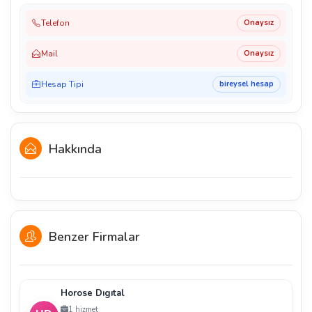
Telefon
Onaysız
Mail
Onaysız
Hesap Tipi
bireysel hesap
Hakkında
Benzer Firmalar
Horose Dıgıtal
1 hizmet