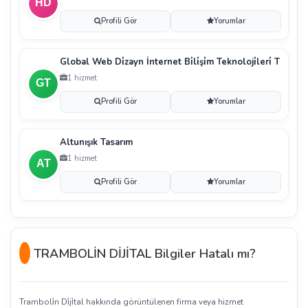
Profili Gör
Yorumlar
Global Web Di̇zayn İnternet Bi̇li̇şi̇m Teknoloji̇leri̇ T
1 hizmet
Profili Gör
Yorumlar
Altunışık Tasarım
1 hizmet
Profili Gör
Yorumlar
TRAMBOLİN DİJİTAL Bilgiler Hatalı mı?
Tramboli̇n Di̇ji̇tal hakkında görüntülenen firma veya hizmet