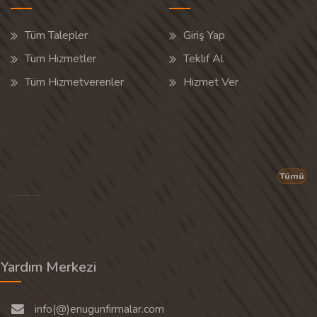
Tüm Talepler
Giriş Yap
Tüm Hizmetler
Teklif Al
Tüm Hizmetverenler
Hizmet Ver
Popüler Aramalar
Tümü
Son 30 günün popüler aramalarından rastgele 20 tanesi gösterilir.
Yardım Merkezi
info(@)enugunfirmalar.com