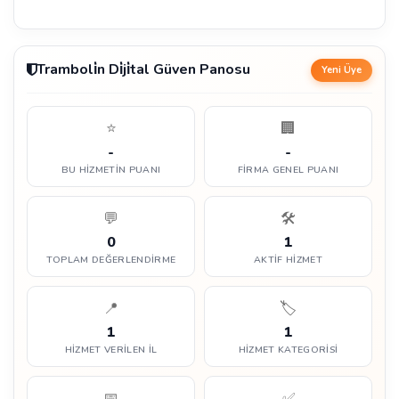
Tramboli̇n Di̇ji̇tal Güven Panosu
Yeni Üye
⭐
🏢
-
-
BU HIZMETIN PUANI
FIRMA GENEL PUANI
💬
🛠️
0
1
TOPLAM DEĞERLENDIRME
AKTIF HIZMET
📍
🏷️
1
1
HIZMET VERILEN İL
HIZMET KATEGORISI
📅
✅