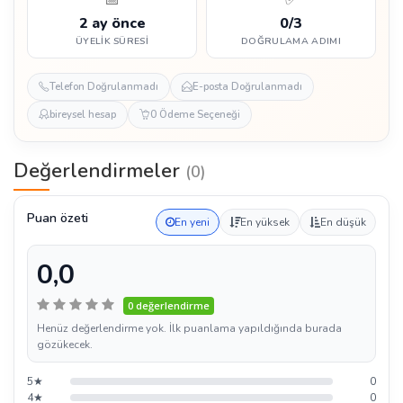
2 ay önce
0/3
ÜYELIK SÜRESI
DOĞRULAMA ADIMI
Telefon Doğrulanmadı
E-posta Doğrulanmadı
bireysel hesap
0 Ödeme Seçeneği
Değerlendirmeler
(0)
Puan özeti
En yeni
En yüksek
En düşük
0,0
0 değerlendirme
Henüz değerlendirme yok. İlk puanlama yapıldığında burada
gözükecek.
5★
0
4★
0