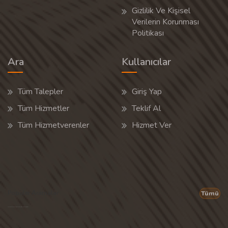
Gizlilik Ve Kişisel
Verilerin Korunması
Politikası
Ara
Kullanıcılar
Tüm Talepler
Giriş Yap
Tüm Hizmetler
Teklif Al
Tüm Hizmetverenler
Hizmet Ver
Popüler Aramalar
Tümü
Son 30 günün popüler aramalarından rastgele 20 tanesi gösterilir.