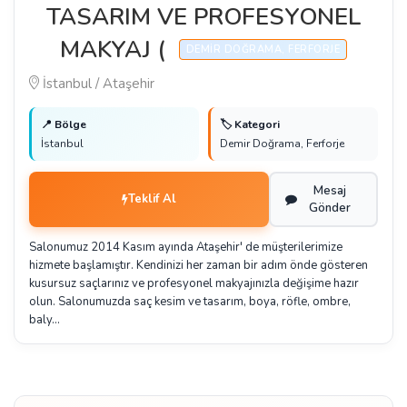
TASARIM VE PROFESYONEL
MAKYAJ (
DEMIR DOĞRAMA, FERFORJE
İstanbul / Ataşehir
📍 Bölge
🏷️ Kategori
İstanbul
Demir Doğrama, Ferforje
Mesaj
Teklif Al
Gönder
Salonumuz 2014 Kasım ayında Ataşehir' de müşterilerimize
hizmete başlamıştır. Kendinizi her zaman bir adım önde gösteren
kusursuz saçlarınız ve profesyonel makyajınızla değişime hazır
olun. Salonumuzda saç kesim ve tasarım, ​boya, röfle, ombre,
baly…