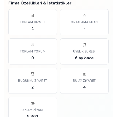
Firma Özellikleri & İstatistikler
📊
⭐
TOPLAM HIZMET
ORTALAMA PUAN
1
-
💬
⏰
TOPLAM YORUM
ÜYELIK SÜRESI
0
6 ay önce
📆
📅
BUGÜNKÜ ZIYARET
BU AY ZIYARET
2
4
👁️
TOPLAM ZIYARET
5.361