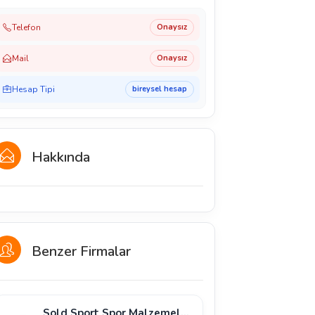
Telefon
Onaysız
Mail
Onaysız
Hesap Tipi
bireysel hesap
Hakkında
Benzer Firmalar
Sold Sport Spor Malzemeleri̇ Sanayi̇ Ve Ti̇caret Li̇mi̇