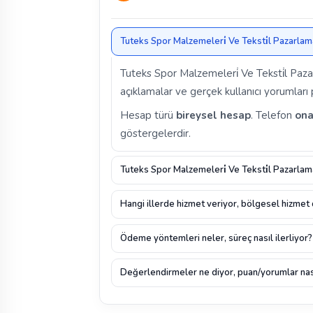
Tuteks Spor Malzemeleri̇ Ve Teksti̇l Pazarlama
Tuteks Spor Malzemeleri̇ Ve Teksti̇l Pa
açıklamalar ve gerçek kullanıcı yorumları pr
Hesap türü
bireysel hesap
. Telefon
ona
göstergelerdir.
Tuteks Spor Malzemeleri̇ Ve Teksti̇l Pazarlam
Hangi illerde hizmet veriyor, bölgesel hizmet
Ödeme yöntemleri neler, süreç nasıl ilerliyor?
Değerlendirmeler ne diyor, puan/yorumlar nas