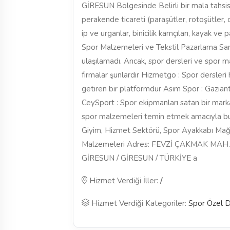
GİRESUN Bölgesinde Belirli bir mala tahsi
perakende ticareti (paraşütler, rotoşütler, 
ip ve urganlar, binicilik kamçıları, kayak v
Spor Malzemeleri ve Tekstil Pazarlama Sana
ulaşılamadı. Ancak, spor dersleri ve spor 
firmalar şunlardır Hizmetgo : Spor dersleri
getiren bir platformdur Asım Spor : Gazian
CeySport : Spor ekipmanları satan bir mark
spor malzemeleri temin etmek amacıyla bu p
Giyim, Hizmet Sektörü, Spor Ayakkabı Mağ
Malzemeleri Adres: FEVZİ ÇAKMAK MAH
GİRESUN / GİRESUN / TÜRKİYE a
Hizmet Verdiği İller:
/
Hizmet Verdiği Kategoriler:
Spor Özel 