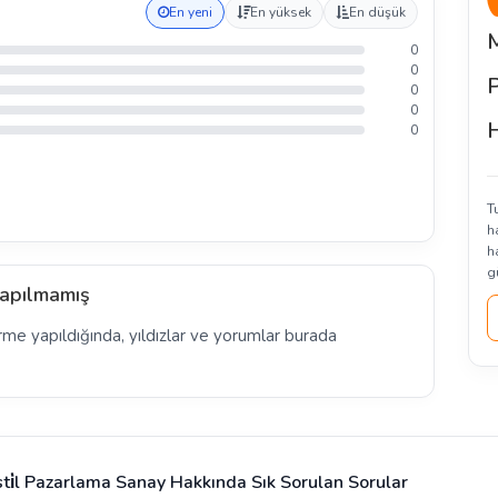
En yeni
En yüksek
En düşük
0
0
0
0
H
0
T
h
h
g
apılmamış
rme yapıldığında, yıldızlar ve yorumlar burada
ti̇l Pazarlama Sanay Hakkında Sık Sorulan Sorular