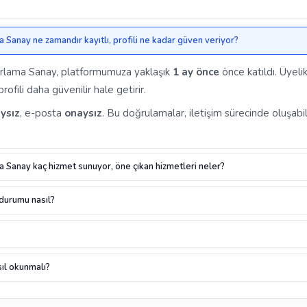
 Sanay ne zamandır kayıtlı, profili ne kadar güven veriyor?
zarlama Sanay, platformumuza yaklaşık
1 ay önce
önce katıldı. Üyeli
ofili daha güvenilir hale getirir.
ysız
, e-posta
onaysız
. Bu doğrulamalar, iletişim sürecinde oluşabil
a Sanay kaç hizmet sunuyor, öne çıkan hizmetleri neler?
 durumu nasıl?
ıl okunmalı?