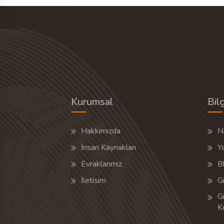
Kurumsal
Bilg
Hakkımızda
Na
İnsan Kaynakları
Y
Evraklarımız
B
İletisim
Gi
Gi
K