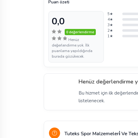
Puan özeti
5★
0,0
4★
3★
2★
0 değerlendirme
1★
Henüz
değerlendirme yok. İlk
puanlama yapıldığında
burada gözükecek.
Henüz değerlendirme y
Bu hizmet için ilk değerlendi
listelenecek.
Tuteks Spor Malzemeleri̇ Ve Teks