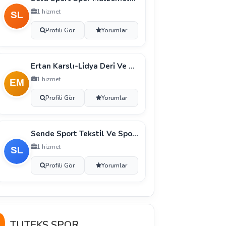
1 hizmet
Profili Gör
Yorumlar
Ertan Karslı-Li̇dya Deri̇ Ve Spor Malzemeleri̇-Ergazi̇
1 hizmet
Profili Gör
Yorumlar
Sende Sport Teksti̇l Ve Spor Malzemeleri̇ İnşaat Li̇m
1 hizmet
Profili Gör
Yorumlar
TUTEKS SPOR