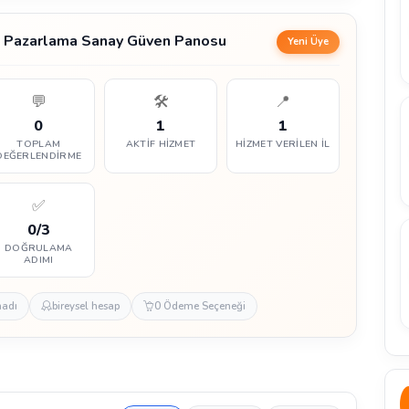
̇l Pazarlama Sanay Güven Panosu
Yeni Üye
💬
🛠️
📍
0
1
1
TOPLAM
AKTIF HIZMET
HIZMET VERILEN İL
DEĞERLENDIRME
✅
0/3
DOĞRULAMA
ADIMI
madı
bireysel hesap
0 Ödeme Seçeneği