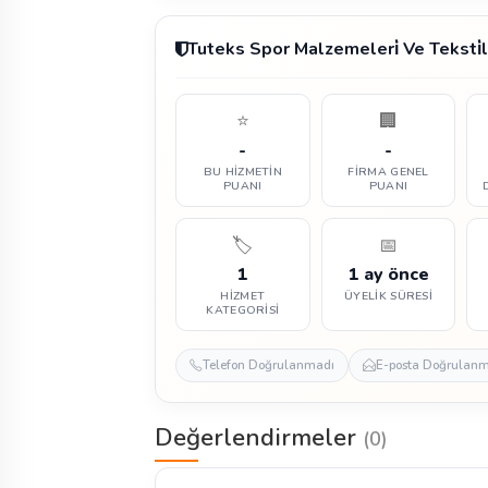
Tuteks Spor Malzemeleri̇ Ve Teksti
⭐
🏢
-
-
BU HIZMETIN
FIRMA GENEL
PUANI
PUANI
🏷️
📅
1
1 ay önce
HIZMET
ÜYELIK SÜRESI
KATEGORISI
Telefon Doğrulanmadı
E-posta Doğrulan
Değerlendirmeler
(0)