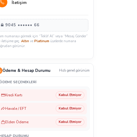
İletişim
9045 •••••• 66
am numarayı görmek için “Teklif Al” veya “Mesaj Gönder”
e iletişime geç.
Altın
ve
Platinum
üyelerde numara
oğrudan görünür.
Ödeme & Hesap Durumu
Hızlı genel görünüm
ÖDEME SEÇENEKLERI
Kredi Kartı
Kabul Etmiyor
Havale / EFT
Kabul Etmiyor
Elden Ödeme
Kabul Etmiyor
HESAP DURUMU