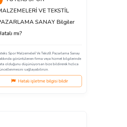
MALZEMELERİ VE TEKSTİL
PAZARLAMA SANAY Bilgiler
atalı mı?
uteks Spor Malzemeleri̇ Ve Teksti̇l Pazarlama Sanay
akkında görüntülenen firma veya hizmet bilgilerinde
ata olduğunu düşünüyorsan bize bildirerek hızlıca
üncellenmesini sağlayabilirsin.
Hatalı işletme bilgisi bildir