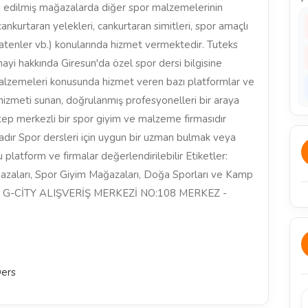
s edilmiş mağazalarda diğer spor malzemelerinin
cankurtaran yelekleri, cankurtaran simitleri, spor amaçlı
e patenler vb.) konularında hizmet vermektedir. Tuteks
yi hakkında Giresun'da özel spor dersi bilgisine
malzemeleri konusunda hizmet veren bazı platformlar ve
 hizmeti sunan, doğrulanmış profesyonelleri bir araya
tep merkezli bir spor giyim ve malzeme firmasıdır
adır Spor dersleri için uygun bir uzman bulmak veya
latform ve firmalar değerlendirilebilir Etiketler:
azaları, Spor Giyim Mağazaları, Doğa Sporları ve Kamp
. G-CİTY ALIŞVERİŞ MERKEZİ NO:108 MERKEZ -
Ders