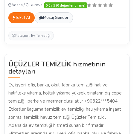
Adana / Çukurova
0,0 / 5 (0 değerlendirme)
Teklif Al
Mesaj Gönder
Kategori: Ev Temizliği
ÜÇÜZLER TEMİZLİK
hizmetinin
detayları
Ev, işyeri, ofis, banka, okul, fabrika temizliği halı ve
halıfileks yıkama, koltuk yıkama yüksek binaların dış cepe
temizliği, parke ve mermer cilası atılır +90322***5404
Etiketler ilaçlama temizlik ev temizliği halı yıkama inşaat
sonrası temizlik havuz temizliği Üçüzler Temizlik ,
Adana'da ev temizliği hizmeti sunan bir firmadır
Hizmetleri arasında ev, işyeri, ofis, banka, okul ve fabrika