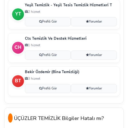
Yeşi̇l Temi̇zli̇k - Yeşi̇l Tesi̇s Temi̇zli̇k Hi̇zmetleri̇ T
2 hizmet
Profili Gör
Yorumlar
Cts Temi̇zli̇k Ve Destek Hi̇zmetleri̇
1 hizmet
Profili Gör
Yorumlar
Beki̇r Özdemi̇r (Bi̇na Temi̇zli̇ği̇)
3 hizmet
Profili Gör
Yorumlar
ÜÇÜZLER TEMİZLİK Bilgiler Hatalı mı?