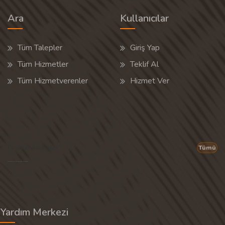
Ara
Kullanıcılar
Tüm Talepler
Giriş Yap
Tüm Hizmetler
Teklif Al
Tüm Hizmetverenler
Hizmet Ver
Popüler Aramalar
Tümü
Son 30 günün popüler aramalarından rastgele 20 tanesi gösterilir.
Yardım Merkezi