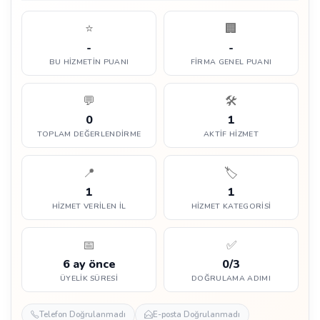
⭐
🏢
-
-
BU HIZMETIN PUANI
FIRMA GENEL PUANI
💬
🛠️
0
1
TOPLAM DEĞERLENDIRME
AKTIF HIZMET
📍
🏷️
1
1
HIZMET VERILEN İL
HIZMET KATEGORISI
📅
✅
6 ay önce
0/3
ÜYELIK SÜRESI
DOĞRULAMA ADIMI
Telefon Doğrulanmadı
E-posta Doğrulanmadı