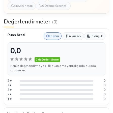
bireysel hesap
0 Ödeme Seçeneği
Değerlendirmeler
(0)
Puan özeti
En yeni
En yüksek
En düşük
0,0
0 değerlendirme
Henüz değerlendirme yok. İlk puanlama yapıldığında burada
gözükecek.
5★
0
4★
0
3★
0
2★
0
1★
0