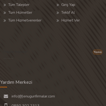
Tüm Talepler
Giriş Yap
Tüm Hizmetler
Teklif Al
Tüm Hizmetverenler
Hizmet Ver
Popüler Aramalar
Tümü
Son 30 günün popüler aramalarından rastgele 20 tanesi gösterilir.
Yardım Merkezi
info(@)enugunfirmalar.com
0850 302 2313