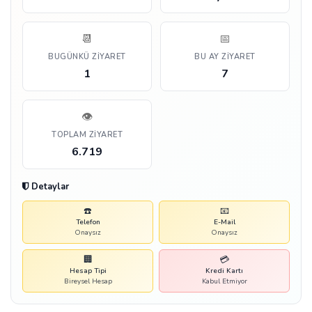
📆
📅
BUGÜNKÜ ZIYARET
BU AY ZIYARET
1
7
👁️
TOPLAM ZIYARET
6.719
Detaylar
☎️
📧
Telefon
E-Mail
Onaysız
Onaysız
🏢
💳
Hesap Tipi
Kredi Kartı
Bireysel Hesap
Kabul Etmiyor