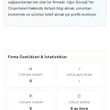
sağlayıcılardan biri olan bir firmadır. Uğur Böceği̇ Yer
Döşemeleri̇ hakkında detaylı bilgi almak, yorumları
incelemek ve ücretsiz teklif almak için profili inceleyin.
Firma Özellikleri & İstatistikler
📊
⭐
TOPLAM HIZMET
ORTALAMA PUAN
0
-
💬
⏰
TOPLAM YORUM
ÜYELIK SÜRESI
0
6 ay önce