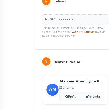
İletişim
9021 •••••• 25
Tam numarayı görmek için “Teklif Al” veya “Mesaj
Gönder” ile iletişime geç.
Altın
ve
Platinum
üyelerde
numara doğrudan görünür.
Benzer Firmalar
Alkomer Alümi̇nyum Korkuluk Merkezi̇
1 hizmet
Profil
Yorumlar