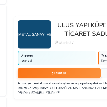
ULUS YAPI KÜPE
TİCARET SA
İstanbul / -
📍 Bölge
🏷️ 
İstanbul
Kork
Teklif Al
Alüminyum metal imalat ve satış işleri küpeşte,polisaj,eloksal Et
İmalatı ve Satışı Adres: GÜLLÜBAĞLAR MAH. ANKARA CAD. M
PENDİK / İSTANBUL / TÜRKİYE