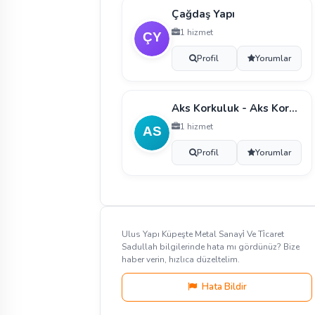
Çağdaş Yapı
1 hizmet
Profil
Yorumlar
Aks Korkuluk - Aks Korkuluk Ve Merdi̇ven Si̇stemleri̇
1 hizmet
Profil
Yorumlar
Ulus Yapı Küpeşte Metal Sanayi̇ Ve Ti̇caret
Sadullah bilgilerinde hata mı gördünüz? Bize
haber verin, hızlıca düzeltelim.
Hata Bildir