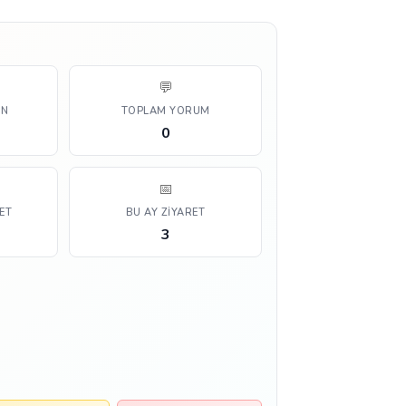
💬
AN
TOPLAM YORUM
0
📅
ET
BU AY ZIYARET
3