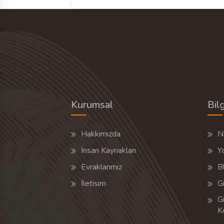
Kurumsal
Bilg
Hakkımızda
Na
İnsan Kaynakları
Y
Evraklarımız
B
İletisim
Gi
Gi
K