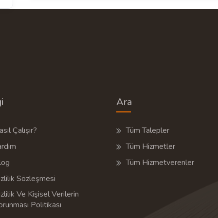
i
Ara
sıl Çalışır?
Tüm Talepler
ardım
Tüm Hizmetler
log
Tüm Hizmetverenler
zlilik Sözleşmesi
zlilik Ve Kişisel Verilerin
orunması Politikası