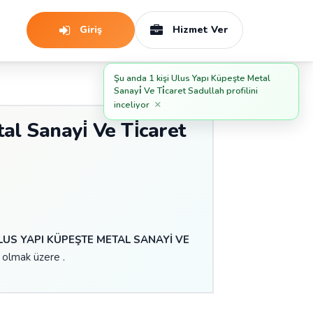
Giriş
Hizmet Ver
Şu anda 1 kişi Ulus Yapı Küpeşte Metal
Sanayi̇ Ve Ti̇caret Sadullah profilini
×
inceliyor
l Sanayi̇ Ve Ti̇caret
LUS YAPI KÜPEŞTE METAL SANAYİ VE
 olmak üzere .