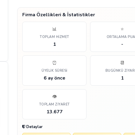
Firma Özellikleri & İstatistikler
📊
⭐
TOPLAM HIZMET
ORTALAMA PU
1
-
⏰
📆
ÜYELIK SÜRESI
BUGÜNKÜ ZIYAR
6 ay önce
1
👁️
TOPLAM ZIYARET
13.677
Detaylar