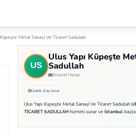
 Küpeşte Metal Sanayi̇ Ve Ti̇caret Sadullah
Ulus Yapı Küpeşte Meta
Sadullah
Bireysel Hesap
Üyelik: 6 ay önce
Ulus Yapı Küpeşte Metal Sanayi̇ Ve Ti̇caret Sadullah
U
TİCARET SADULLAH
hizmeti sunar ve
İstanbul
başta